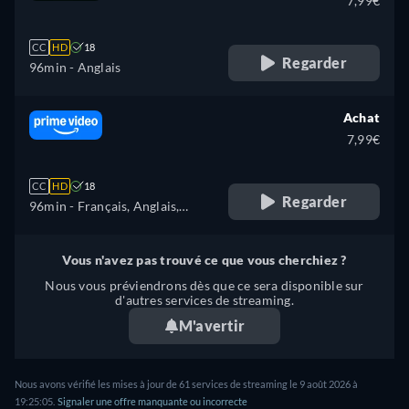
7,99€
CC
HD
18
Regarder
96min
- Anglais
Achat
7,99€
CC
HD
18
Regarder
96min
- Français, Anglais,
Espagnol, Italien, Portugais
Vous n'avez pas trouvé ce que vous cherchiez ?
Nous vous préviendrons dès que ce sera disponible sur
d'autres services de streaming.
M'avertir
Nous avons vérifié les mises à jour de 61 services de streaming le 9 août 2026 à
19:25:05.
Signaler une offre manquante ou incorrecte