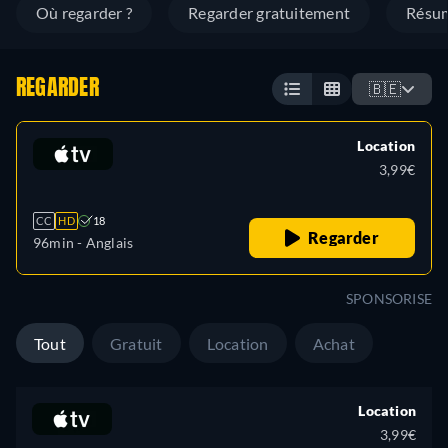
Où regarder ?
Regarder gratuitement
Résu
REGARDER
🇧🇪
Location
3,99€
CC
HD
18
Regarder
96min
- Anglais
SPONSORISE
Tout
Gratuit
Location
Achat
Location
3,99€