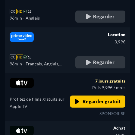
CC
HD
18
Regarder
96min
- Anglais
Location
3,99€
CC
HD
18
Regarder
96min
- Français, Anglais,
Espagnol, Italien, Portugais
7 jours gratuits
Puis 9,99€ / mois
Profitez de films gratuits sur
Regarder gratuit
Apple TV
SPONSORISE
Achat