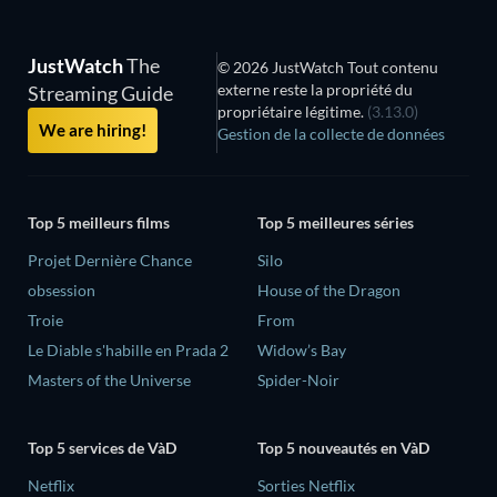
JustWatch
The
© 2026 JustWatch Tout contenu
externe reste la propriété du
Streaming Guide
propriétaire légitime.
(3.13.0)
We are hiring!
Gestion de la collecte de données
Top 5 meilleurs films
Top 5 meilleures séries
Projet Dernière Chance
Silo
obsession
House of the Dragon
Troie
From
Le Diable s'habille en Prada 2
Widow’s Bay
Masters of the Universe
Spider-Noir
Top 5 services de VàD
Top 5 nouveautés en VàD
Netflix
Sorties Netflix