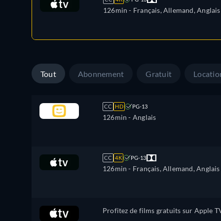
126min
- Français, Allemand, Anglais
Tout
Abonnement
Gratuit
Locatio
CC
HD
PG-13
126min
- Anglais
CC
4K
PG-13
126min
- Français, Allemand, Anglais
Profitez de films gratuits sur Apple T