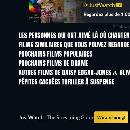
Enlever 
LES PERSONNES QUI ONT AIMÉ LÀ OÙ CHANTEN
FILMS SIMILAIRES QUE VOUS POUVEZ REGARD
PROCHAINS FILMS POPULAIRES
PROCHAINS FILMS DE DRAME
AUTRES FILMS DE DAISY EDGAR-JONES & OL
PÉPITES CACHÉES THRILLER À SUSPENSE
Série
JustWatch
|
The Streaming Guide
We are hiring!