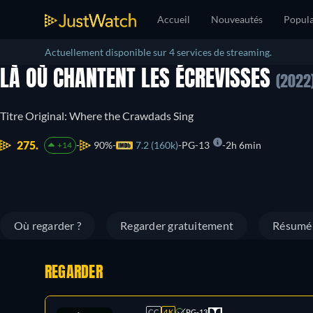
Accueil
Nouveautés
Popula
Actuellement disponible sur 4 services de streaming.
LÀ OÙ CHANTENT LES ÉCREVISSES
(2022
Titre Original: Where the Crawdads Sing
275.
90%
7.2 (160k)
PG-13
2h 6min
+14
Où regarder ?
Regarder gratuitement
Résumé
REGARDER
CC
4K
PG-13