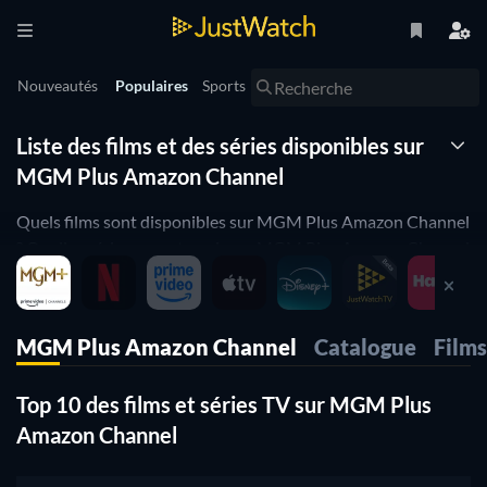
Nouveautés
Populaires
Sports
Liste des films et des séries disponibles sur
MGM Plus Amazon Channel
Quels films sont disponibles sur MGM Plus Amazon Channel
? Quelles séries peux-tu voir sur MGM Plus Amazon Channel
? Retrouve ici la liste des films et des séries disponibles sur
MGM Plus Amazon Channel et regarde les en streaming.
Recherche les meilleurs films et séries du catalogue de MGM
MGM Plus Amazon Channel
Catalogue
Films
Plus Amazon Channel et utilise nos options de filtres pour
trouver ton film ou ta série préférée. La fonction WatchBar te
Top 10 des films et séries TV sur MGM Plus
permet de comparer différentes plateformes de VOD et de
trouver la meilleure offre de film ou série en streaming.
Amazon Channel