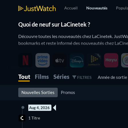
Accueil
Nouveautés
Popula
Quoi de neuf sur LaCinetek ?
Découvre toutes les nouveautés chez LaCinetek. JustWatc
bookmarks et reste informé des nouveautés chez LaCine
LaCinetek ajoute et retire constamment des films et de sé
Grâce à JustWatch Nouveautés, ne rate aucune nouveauté
Tout
Films
Séries
Année de sorti
FILTRES
Nouvelles Sorties
Promos
Aug 4, 2026
1 Titre