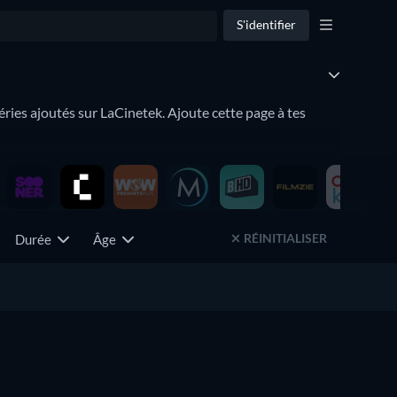
S'identifier
ies ajoutés sur LaCinetek. Ajoute cette page à tes
etek ? Alors JustWatch Nouveautés est fait pour toi !
ré.
RÉINITIALISER
Durée
Âge