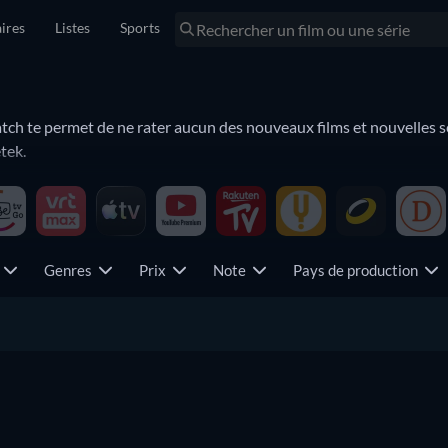
ires
Listes
Sports
h te permet de ne rater aucun des nouveaux films et nouvelles sér
tek.
ries à son catalogue. Tu as l'impression d'avoir tout vu sur LaCin
 chez LaCinetek, que ce soit la série du moment ou ton film préfé
e
Genres
Prix
Note
Pays de production