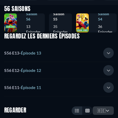
56 SAISONS
Saison
Saison
Saison
56
55
54
13
35
36
Episodes
Episodes
Episodes
REGARDEZ LES DERNIERS ÉPISODES
S56 E13
-
Épisode 13
S56 E12
-
Épisode 12
S56 E11
-
Épisode 11
REGARDER
🇧🇪