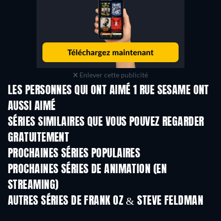
Enlever cette publicité
LES PERSONNES QUI ONT AIMÉ 1 RUE SESAME ONT
AUSSI AIMÉ
Série
Série
S
SÉRIES SIMILAIRES QUE VOUS POUVEZ REGARDER
GRATUITEMENT
Série
Série
S
PROCHAINES SÉRIES POPULAIRES
Série
Série
S
PROCHAINES SÉRIES DE ANIMATION (EN
STREAMING)
Saison 4
Saison 1
Sais
AUTRES SÉRIES DE FRANK OZ & STEVE FELDMAN
Série
Série