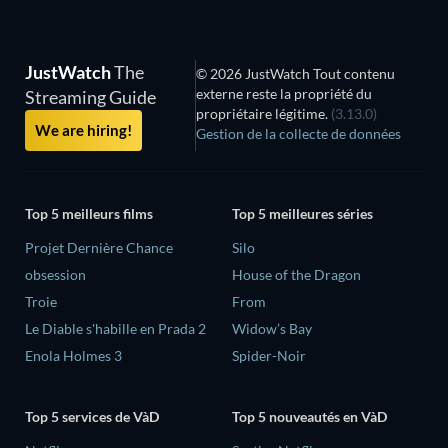
JustWatch
The
© 2026 JustWatch Tout contenu
externe reste la propriété du
Streaming Guide
propriétaire légitime.
(3.13.0)
We are hiring!
Gestion de la collecte de données
Top 5 meilleurs films
Top 5 meilleures séries
Projet Dernière Chance
Silo
obsession
House of the Dragon
Troie
From
Le Diable s'habille en Prada 2
Widow’s Bay
Enola Holmes 3
Spider-Noir
Top 5 services de VàD
Top 5 nouveautés en VàD