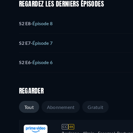
REGARDEZ LES DERNIERS ÉPISODES
S2 E8
-
Épisode 8
S2 E7
-
Épisode 7
S2 E6
-
Épisode 6
REGARDER
Tout
Abonnement
Gratuit
CC
4K