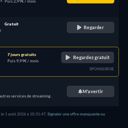
is
Puis 2,99€ / mois
Gratuit
Regarder
s
retail price
7 jours gratuits
Regardez gratuit
Puis 9,99€ / mois
SPONSORISE
M'avertir
utres services de streaming.
 le 1 août 2026 à 10:31:47.
Signaler une offre manquante ou