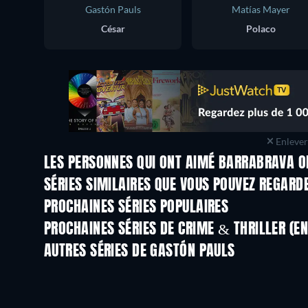
Gastón Pauls
Matías Mayer
César
Polaco
Enlever 
LES PERSONNES QUI ONT AIMÉ BARRABRAVA O
Série
Série
SÉRIES SIMILAIRES QUE VOUS POUVEZ REGARD
Série
Série
PROCHAINES SÉRIES POPULAIRES
Série
Série
PROCHAINES SÉRIES DE CRIME & THRILLER (E
Saison 6
Saison 2
AUTRES SÉRIES DE GASTÓN PAULS
Série
Série