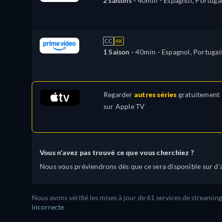
2 saisons -
40min
- Espagnol, Portuga
CC
4K
1 Saison -
40min
- Espagnol, Portugai
Regarder
autres séries
gratuitement
sur
Apple TV
Vous n'avez pas trouvé ce que vous cherchiez ?
Nous vous préviendrons dès que ce sera disponible sur d'a
Nous avons vérifié les mises à jour de 61 services de streaming
incorrecte