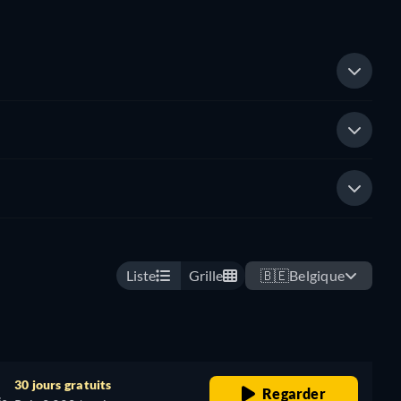
Liste
Grille
🇧🇪
Belgique
30 jours gratuits
Regarder