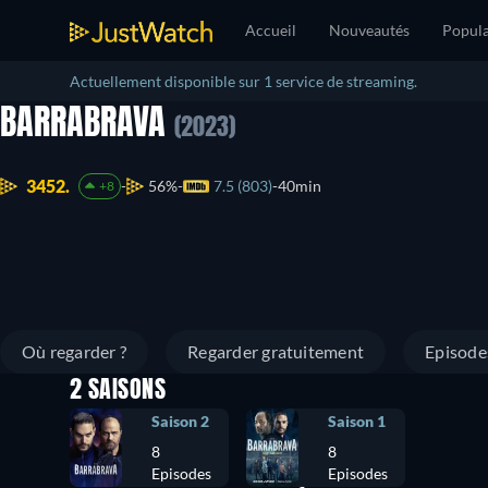
Accueil
Nouveautés
Popula
Actuellement disponible sur 1 service de streaming.
BARRABRAVA
(2023)
3452.
56%
7.5 (803)
40min
+8
Où regarder ?
Regarder gratuitement
Episode
2 SAISONS
Saison 2
Saison 1
8
8
Episodes
Episodes