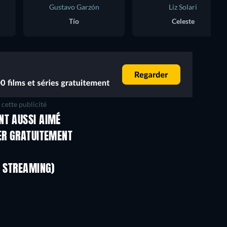
Gustavo Garzón
Liz Solari
Tío
Celeste
cette publicité
NT AUSSI AIMÉ
Série
Série
ER GRATUITEMENT
Série
Série
Série
Série
N STREAMING)
Saison 4
Saison 1
Série
Série