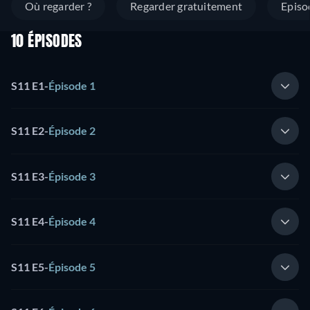
Où regarder ?
Regarder gratuitement
Episo
10 ÉPISODES
S11 E1
-
Épisode 1
S11 E2
-
Épisode 2
S11 E3
-
Épisode 3
S11 E4
-
Épisode 4
S11 E5
-
Épisode 5