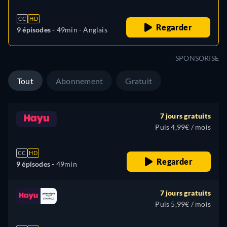
CC
HD
Regarder
9 épisodes -
49min
- Anglais
SPONSORISE
Tout
Abonnement
Gratuit
7 jours gratuits
Puis 4,99€ / mois
CC
HD
Regarder
9 épisodes -
49min
7 jours gratuits
Puis 5,99€ / mois