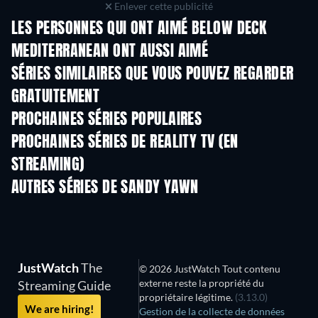
Enlever cette publicité
LES PERSONNES QUI ONT AIMÉ BELOW DECK
MEDITERRANEAN ONT AUSSI AIMÉ
Série
Série
S
SÉRIES SIMILAIRES QUE VOUS POUVEZ REGARDER
GRATUITEMENT
Série
S
PROCHAINES SÉRIES POPULAIRES
Série
Série
S
PROCHAINES SÉRIES DE REALITY TV (EN
STREAMING)
Saison 3
Saison 1
Sais
AUTRES SÉRIES DE SANDY YAWN
Série
Série
S
JustWatch
The
© 2026 JustWatch Tout contenu
externe reste la propriété du
Streaming Guide
propriétaire légitime.
(3.13.0)
We are hiring!
Gestion de la collecte de données