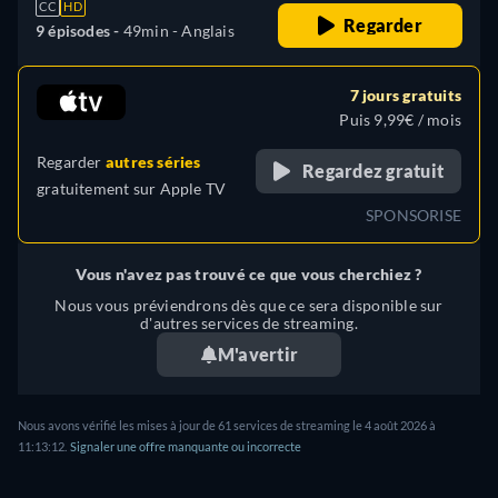
CC
HD
Regarder
9 épisodes -
49min
- Anglais
7 jours gratuits
Puis 9,99€ / mois
Regarder
autres séries
Regardez gratuit
gratuitement sur
Apple TV
SPONSORISE
Vous n'avez pas trouvé ce que vous cherchiez ?
Nous vous préviendrons dès que ce sera disponible sur
d'autres services de streaming.
M'avertir
Nous avons vérifié les mises à jour de 61 services de streaming le 4 août 2026 à
11:13:12.
Signaler une offre manquante ou incorrecte