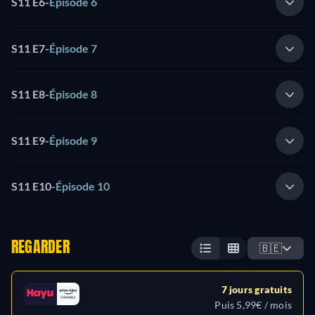
S11 E6
-
Épisode 6
S11 E7
-
Épisode 7
S11 E8
-
Épisode 8
S11 E9
-
Épisode 9
S11 E10
-
Épisode 10
REGARDER
🇧🇪
7 jours gratuits
Puis 5,99€ / mois