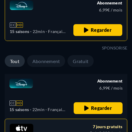
Abonnement
6,99€ / mois
CC
HD
Regarder
15 saisons -
22min
- Français,
Allemand, Anglais, Espagnol,
Espagnol (latino-américain),
SPONSORISE
Hongrois, Italien, Polonais,
Portugais (Brésil), Turc
Tout
Abonnement
Gratuit
Abonnement
6,99€ / mois
CC
HD
Regarder
15 saisons -
22min
- Français,
Allemand, Anglais, Espagnol,
Espagnol (latino-américain),
7 jours gratuits
Hongrois, Italien, Polonais,