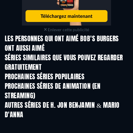
Enlever cette publicité
LES PERSONNES QUI ONT AIMÉ BOB'S BURGERS
ONT AUSSI AIMÉ
Série
Série
S
SÉRIES SIMILAIRES QUE VOUS POUVEZ REGARDER
GRATUITEMENT
Série
Série
S
PROCHAINES SÉRIES POPULAIRES
Série
Série
S
PROCHAINES SÉRIES DE ANIMATION (EN
STREAMING)
Saison 1
Saison 4
Sais
AUTRES SÉRIES DE H. JON BENJAMIN & MARIO
D'ANNA
Série
Série
S