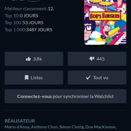
Meilleur classement:
12.
Top 10:
0 JOURS
Top 100:
53 JOURS
Top 1 000:
3487 JOURS
3.8k
445
Listes
Tout vu
Connectez-vous
pour synchroniser la Watchlist
RÉALISATEUR
Mario d'Anna
,
Anthony Chun
,
Simon Chong
,
Don MacKinnon
,