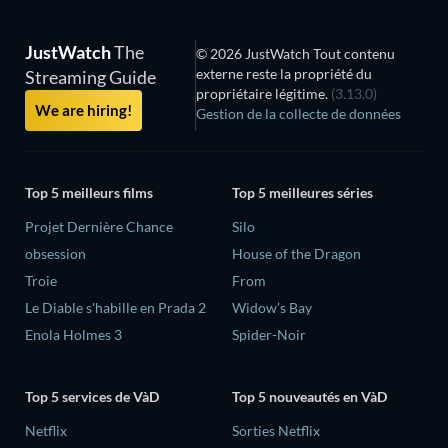
JustWatch
The
© 2026 JustWatch Tout contenu
externe reste la propriété du
Streaming Guide
propriétaire légitime.
(3.13.0)
We are hiring!
Gestion de la collecte de données
Top 5 meilleurs films
Top 5 meilleures séries
Projet Dernière Chance
Silo
obsession
House of the Dragon
Troie
From
Le Diable s'habille en Prada 2
Widow’s Bay
Enola Holmes 3
Spider-Noir
Top 5 services de VàD
Top 5 nouveautés en VàD
Netflix
Sorties Netflix