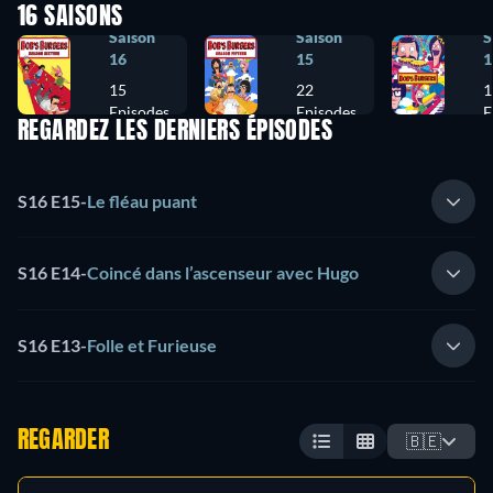
16 SAISONS
Saison
Saison
S
16
15
1
15
22
1
Episodes
Episodes
E
REGARDEZ LES DERNIERS ÉPISODES
S16 E15
-
Le fléau puant
S16 E14
-
Coincé dans l’ascenseur avec Hugo
S16 E13
-
Folle et Furieuse
REGARDER
🇧🇪