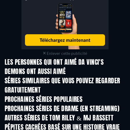
Enlever cette publicité
LES PERSONNES QUI ONT AIMÉ DA VINCI'S
DEMONS ONT AUSSI AIMÉ
Série
Série
S
SÉRIES SIMILAIRES QUE VOUS POUVEZ REGARDER
GRATUITEMENT
Série
Série
S
PROCHAINES SÉRIES POPULAIRES
Série
Série
S
PROCHAINES SÉRIES DE DRAME (EN STREAMING)
Saison 6
Saison 2
Sais
AUTRES SÉRIES DE TOM RILEY & MJ BASSETT
Série
Série
S
PÉPITES CACHÉES BASÉ SUR UNE HISTOIRE VRAIE
S