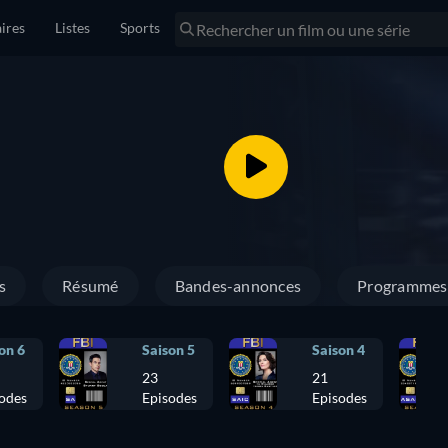
ires
Listes
Sports
s
Résumé
Bandes-annonces
Programmes 
on 6
Saison 5
Saison 4
23
21
odes
Episodes
Episodes