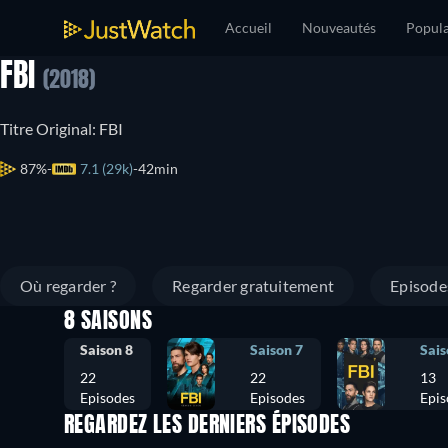
Accueil
Nouveautés
Popula
FBI
(2018)
Titre Original: FBI
87%
7.1 (29k)
42min
Où regarder ?
Regarder gratuitement
Episode
8 SAISONS
Saison 8
Saison 7
Sais
22
22
13
Episodes
Episodes
Epis
REGARDEZ LES DERNIERS ÉPISODES