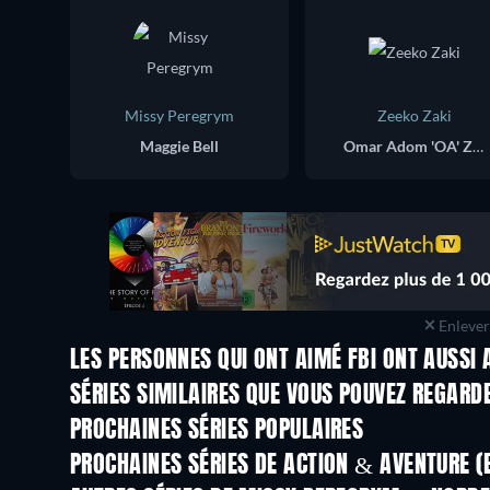
Missy Peregrym
Zeeko Zaki
Maggie Bell
Omar Adom 'OA' Zidan
Enlever 
LES PERSONNES QUI ONT AIMÉ FBI ONT AUSSI 
Série
Série
SÉRIES SIMILAIRES QUE VOUS POUVEZ REGARD
Série
Série
PROCHAINES SÉRIES POPULAIRES
Série
Série
PROCHAINES SÉRIES DE ACTION & AVENTURE (
Saison 2
Saison 5