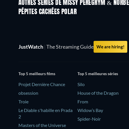
AUTRES SÉRIES DE MISSY PEREGRYM & NORB
Série
Série
PÉPITES CACHÉES POLAR
JustWatch
|
The Streaming Guide
We are hiring!
Top 5 meilleurs films
Top 5 meilleures séries
Projet Dernière Chance
Silo
obsession
House of the Dragon
Troie
From
Le Diable s'habille en Prada
Widow’s Bay
2
Spider-Noir
Masters of the Universe