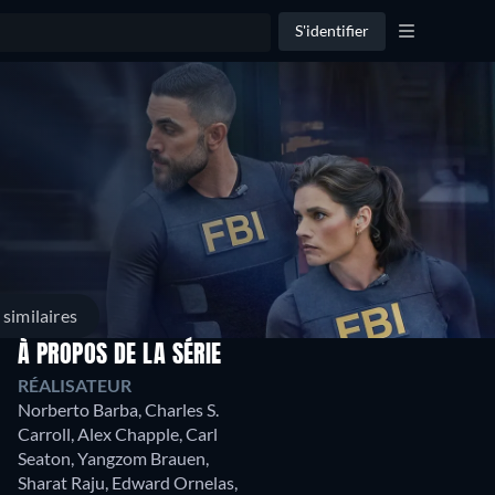
S'identifier
similaires
À PROPOS DE LA SÉRIE
RÉALISATEUR
Saison 3
Saison 2
Saison 1
Norberto Barba
,
Charles S.
15
19
22
Carroll
,
Alex Chapple
,
Carl
Episodes
Episodes
Episodes
Seaton
,
Yangzom Brauen
,
Sharat Raju
,
Edward Ornelas
,