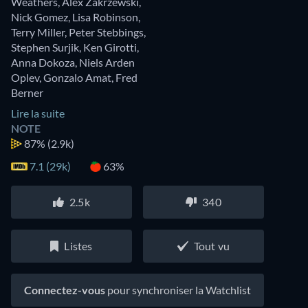
Weathers
,
Alex Zakrzewski
,
Nick Gomez
,
Lisa Robinson
,
Terry Miller
,
Peter Stebbings
,
Stephen Surjik
,
Ken Girotti
,
Anna Dokoza
,
Niels Arden
Oplev
,
Gonzalo Amat
,
Fred
Berner
Lire la suite
NOTE
87%
(2.9k)
7.1 (29k)
63%
2.5k
340
Listes
Tout vu
Connectez-vous
pour synchroniser la Watchlist