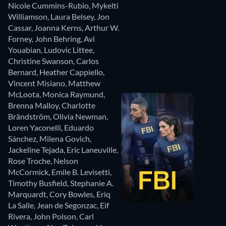
Nicole Cummins-Rubio
,
Mykelti
Williamson
,
Laura Belsey
,
Jon
Cassar
,
Joanna Kerns
,
Arthur W.
Forney
,
John Behring
,
Avi
Youabian
,
Ludovic Littee
,
Christine Swanson
,
Carlos
Bernard
,
Heather Cappiello
,
Vincent Misiano
,
Matthew
McLoota
,
Monica Raymund
,
Brenna Malloy
,
Charlotte
Brändström
,
Olivia Newman
,
Loren Yaconelli
,
Eduardo
Sánchez
,
Milena Govich
,
Jackeline Tejada
,
Eric Laneuville
,
Rose Troche
,
Nelson
McCormick
,
Emile B. Levisetti
,
Timothy Busfield
,
Stephanie A.
Marquardt
,
Cory Bowles
,
Eriq
La Salle
,
Jean de Segonzac
,
Eif
Rivera
,
John Polson
,
Carl