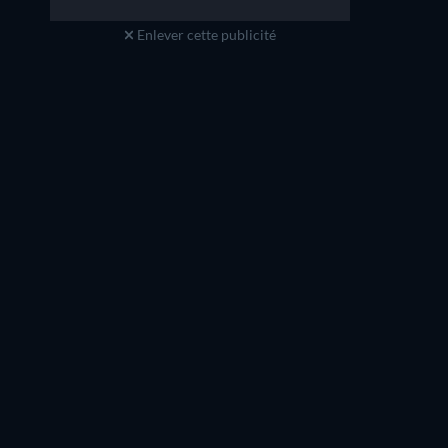
Enlever cette publicité
Katherine Renee Kane
Jeremy Sisto
Tiffany Wallace
Jubal Valentine
Série
Série
Série
Série
Série
Série
Saison 4
Saison 1