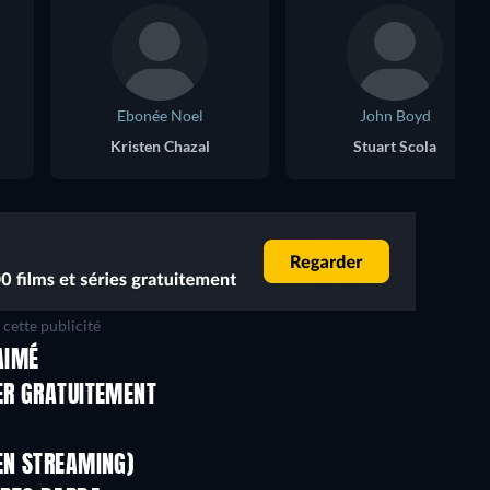
Ebonée Noel
John Boyd
Kristen Chazal
Stuart Scola
cette publicité
AIMÉ
Série
Série
ER GRATUITEMENT
Série
Série
Série
Série
EN STREAMING)
Saison 4
Saison 1