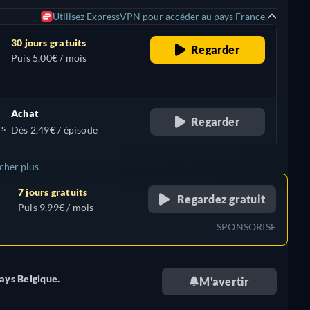
Utilisez ExpressVPN pour accéder au pays France.
30 jours gratuits
Regarder
Puis 5,00€ / mois
Achat
Regarder
is
Dès 2,49€ / épisode
icher plus
7 jours gratuits
Regardez gratuit
+ 8
Puis 9,99€ / mois
SPONSORISE
ays Belgique.
M'avertir