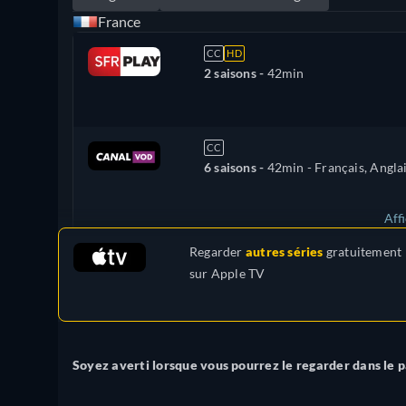
France
CC
HD
2 saisons -
42min
CC
6 saisons -
42min
- Français, Angla
Aff
Regarder
autres séries
gratuitement
États-Unis
sur
Apple TV
Soyez averti lorsque vous pourrez le regarder dans le p