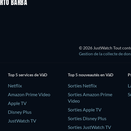
ERTO BARBA
Série
Série
Série
Série
© 2026 JustWatch Tout conten
Gestion de la collecte de do
Top 5 services de VàD
Top 5 nouveautés en VàD
P
Netflix
Sorties Netflix
L
Amazon Prime Video
Sorties Amazon Prime
S
Video
Apple TV
Sorties Apple TV
Disney Plus
Sorties Disney Plus
JustWatch TV
Sorties JustWatch TV