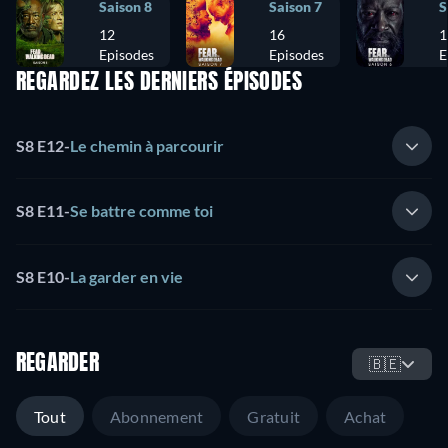
Saison 8
Saison 7
S
12
16
1
Episodes
Episodes
E
REGARDEZ LES DERNIERS ÉPISODES
S8 E12
-
Le chemin à parcourir
S8 E11
-
Se battre comme toi
S8 E10
-
La garder en vie
REGARDER
🇧🇪
Tout
Abonnement
Gratuit
Achat