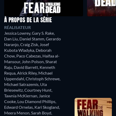
À PROPOS DE LA SÉRIE
RÉALISATEUR
Jessica Lowrey
,
Gary S. Rake
,
Dan Liu
,
Daniel Stamm
,
Gerardo
Naranjo
,
Craig Zisk
,
Josef
Kubota Wladyka
,
Deborah
Chow
,
Paco Cabezas
,
Haifaa al-
Mansour
,
John Polson
,
Sharat
Raju
,
David Barrett
,
Kenneth
Requa
,
Alrick Riley
,
Michael
Uppendahl
,
Christoph Schrewe
,
Michael Satrazemis
,
Uta
Briesewitz
,
Courtney Hunt
,
Tawnia McKiernan
,
Janice
Cooke
,
Lou Diamond Phillips
,
Edward Ornelas
,
Kari Skogland
,
Meera Menon
,
Sarah Boyd
,