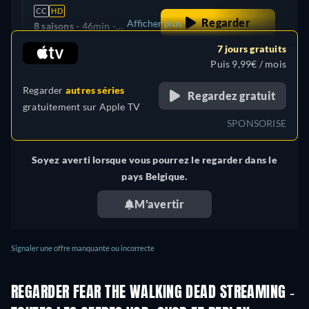
CC
HD
Regarder
Afficher plus
8 saisons -
46min
-
Français, Allemand,
7 jours gratuits
Guyane française
Anglais, Espagnol
Puis 9,99€ / mois
Regarder
autres séries
Regardez gratuit
gratuitement sur
Apple TV
SPONSORISE
Soyez averti lorsque vous pourrez le regarder dans le
pays Belgique.
M'avertir
Signaler une offre manquante ou incorrecte
REGARDER FEAR THE WALKING DEAD STREAMING -