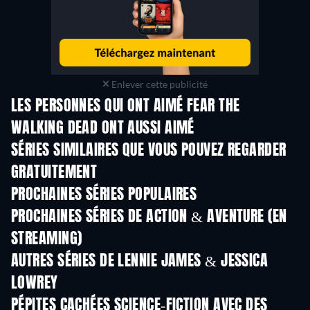
Enlever cette publicité
LES PERSONNES QUI ONT AIMÉ FEAR THE
WALKING DEAD ONT AUSSI AIMÉ
Série
Série
S
SÉRIES SIMILAIRES QUE VOUS POUVEZ REGARDER
GRATUITEMENT
Série
Série
S
PROCHAINES SÉRIES POPULAIRES
Série
Série
S
PROCHAINES SÉRIES DE ACTION & AVENTURE (EN
STREAMING)
Saison 2
Saison 1
Sais
AUTRES SÉRIES DE LENNIE JAMES & JESSICA
LOWREY
Série
Série
S
PÉPITES CACHÉES SCIENCE-FICTION AVEC DES