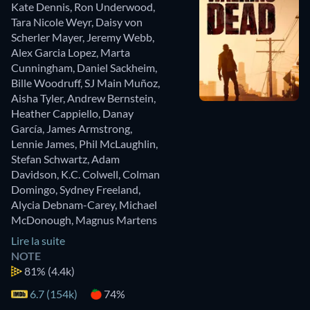
Kate Dennis
,
Ron Underwood
,
Tara Nicole Weyr
,
Daisy von
Scherler Mayer
,
Jeremy Webb
,
Alex Garcia Lopez
,
Marta
Cunningham
,
Daniel Sackheim
,
Bille Woodruff
,
SJ Main Muñoz
,
Aisha Tyler
,
Andrew Bernstein
,
Heather Cappiello
,
Danay
García
,
James Armstrong
,
Lennie James
,
Phil McLaughlin
,
Stefan Schwartz
,
Adam
Davidson
,
K.C. Colwell
,
Colman
Domingo
,
Sydney Freeland
,
Alycia Debnam-Carey
,
Michael
McDonough
,
Magnus Martens
Lire la suite
NOTE
81%
(4.4k)
6.7 (154k)
74%