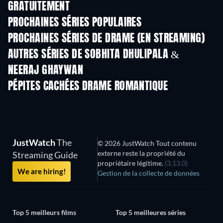
GRATUITEMENT
Série
Série
S
PROCHAINES SÉRIES POPULAIRES
Série
Série
S
PROCHAINES SÉRIES DE DRAME (EN STREAMING)
Saison 6
Saison 2
Sais
AUTRES SÉRIES DE SOBHITA DHULIPALA &
NEERAJ GHAYWAN
Série
Série
PÉPITES CACHÉES DRAME ROMANTIQUE
Série
JustWatch
The
© 2026 JustWatch Tout contenu
externe reste la propriété du
Streaming Guide
propriétaire légitime.
(3.13.0)
We are hiring!
Gestion de la collecte de données
Top 5 meilleurs films
Top 5 meilleures séries