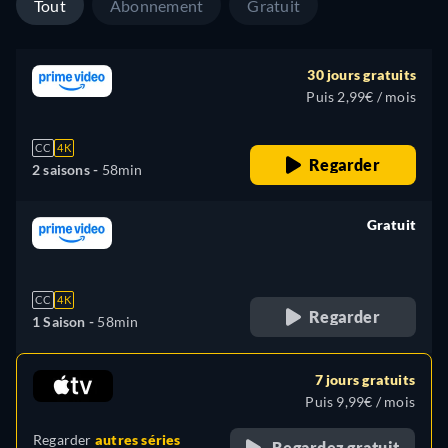
Tout
Abonnement
Gratuit
30 jours gratuits
Puis 2,99€ / mois
CC
4K
Regarder
2 saisons -
58min
Gratuit
retail price
CC
4K
Regarder
1 Saison -
58min
7 jours gratuits
Puis 9,99€ / mois
Regarder
autres séries
Regardez gratuit