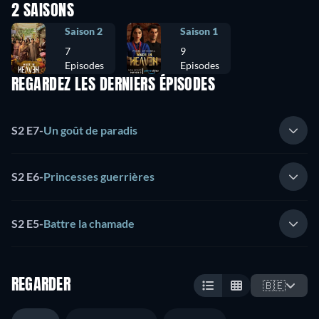
2 SAISONS
Saison 2
Saison 1
7
9
Episodes
Episodes
REGARDEZ LES DERNIERS ÉPISODES
S2 E7
-
Un goût de paradis
S2 E6
-
Princesses guerrières
S2 E5
-
Battre la chamade
REGARDER
🇧🇪