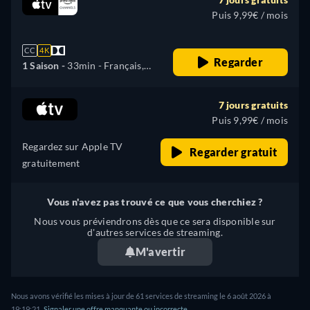
Puis 9,99€ / mois
CC
4K
Regarder
1 Saison -
33min
- Français,
Allemand, Anglais, Espagnol,
Italien, Japonais, Portugais
7 jours gratuits
Puis 9,99€ / mois
Regardez sur Apple TV
Regarder gratuit
gratuitement
Vous n'avez pas trouvé ce que vous cherchiez ?
Nous vous préviendrons dès que ce sera disponible sur
d'autres services de streaming.
M'avertir
Nous avons vérifié les mises à jour de 61 services de streaming le 6 août 2026 à
19:19:21.
Signaler une offre manquante ou incorrecte