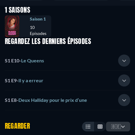
1 SAISONS
Saison 1
10
Episodes
REGARDEZ LES DERNIERS ÉPISODES
S1 E10
-
Le Queens
S1 E9
-
Il y a erreur
S1 E8
-
Deux Halliday pour le prix d’une
REGARDER
🇧🇪