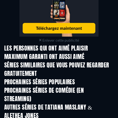
Enlever cette publicité
LES PERSONNES QUI ONT AIMÉ PLAISIR
MAXIMUM GARANTI ONT AUSSI AIMÉ
Série
Série
S
SÉRIES SIMILAIRES QUE VOUS POUVEZ REGARDER
GRATUITEMENT
Série
Série
S
PROCHAINES SÉRIES POPULAIRES
Série
Série
S
PROCHAINES SÉRIES DE COMÉDIE (EN
STREAMING)
Saison 6
Saison 2
Sais
AUTRES SÉRIES DE TATIANA MASLANY &
ALETHEA JONES
Série
Série
S