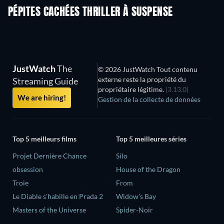
PÉPITES CACHÉES THRILLER À SUSPENSE
S
JustWatch
The
© 2026 JustWatch Tout contenu
externe reste la propriété du
Streaming Guide
propriétaire légitime.
(3.13.0)
We are hiring!
Gestion de la collecte de données
Top 5 meilleurs films
Top 5 meilleures séries
Projet Dernière Chance
Silo
obsession
House of the Dragon
Troie
From
Le Diable s'habille en Prada 2
Widow’s Bay
Masters of the Universe
Spider-Noir