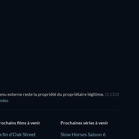
Série
Série
Série
Série
Série
Série
Saison 4
Saison 1
u externe reste la propriété du propriétaire légitime.
(3.13.0)
nnées
rochains films à venir
Prochaines séries à venir
a fin d’Oak Street
Slow Horses Saison 6