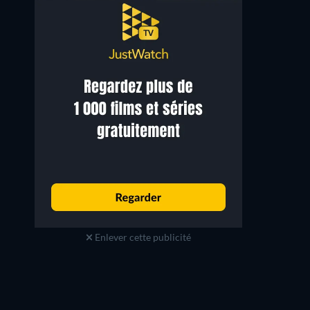
Ken Olandt
Anne Francis
Kirk Dooley
Mama Jo
Enlever cette publicité