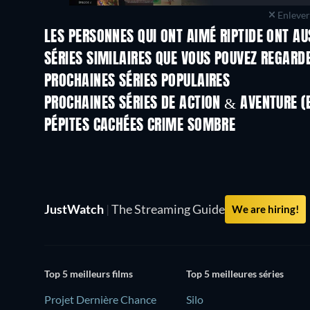
Enlever 
LES PERSONNES QUI ONT AIMÉ RIPTIDE ONT AU
Série
Série
SÉRIES SIMILAIRES QUE VOUS POUVEZ REGARD
Série
Série
PROCHAINES SÉRIES POPULAIRES
Série
Série
PROCHAINES SÉRIES DE ACTION & AVENTURE (
Saison 2
Saison 2
PÉPITES CACHÉES CRIME SOMBRE
Série
Série
JustWatch
|
The Streaming Guide
We are hiring!
Top 5 meilleurs films
Top 5 meilleures séries
Projet Dernière Chance
Silo