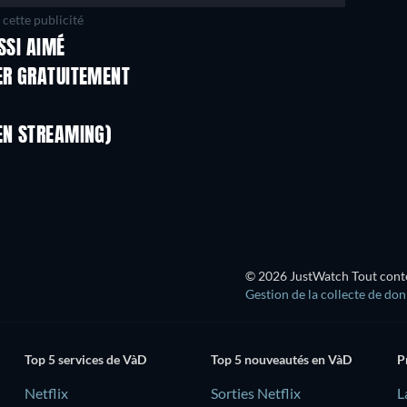
cette publicité
SSI AIMÉ
Série
Série
ER GRATUITEMENT
Série
Série
Série
Série
EN STREAMING)
Saison 1
Saison 4
© 2026 JustWatch Tout conten
Gestion de la collecte de do
Top 5 services de VàD
Top 5 nouveautés en VàD
P
Netflix
Sorties Netflix
L