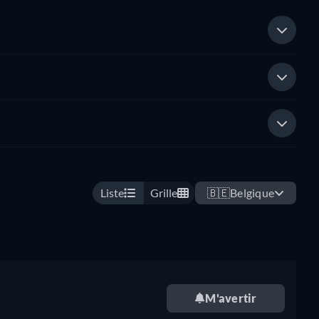
Liste
Grille
🇧🇪
Belgique
M'avertir