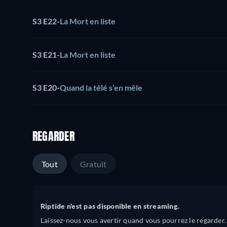
S3 E22
-
La Mort en liste
S3 E21
-
La Mort en liste
S3 E20
-
Quand la télé s’en mêle
REGARDER
Tout
Gratuit
Riptide n'est pas disponible en streaming.
Laissez-nous vous avertir quand vous pourrez le regarder.