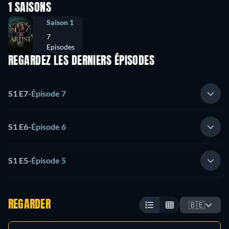
1 SAISONS
Saison 1
7
Episodes
REGARDEZ LES DERNIERS ÉPISODES
S1 E7
-
Épisode 7
S1 E6
-
Épisode 6
S1 E5
-
Épisode 5
REGARDER
🇧🇪