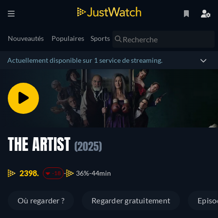
Nouveautés
Populaires
Sports
Actuellement disponible sur 1 service de streaming.
THE ARTIST
(2025)
2398.
36%
44min
-18
Où regarder ?
Regarder gratuitement
Episo