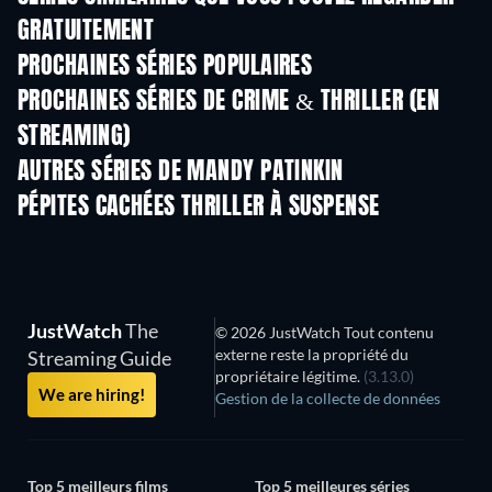
GRATUITEMENT
Série
Série
S
PROCHAINES SÉRIES POPULAIRES
Série
Série
S
PROCHAINES SÉRIES DE CRIME & THRILLER (EN
STREAMING)
Saison 6
Saison 2
Sais
AUTRES SÉRIES DE MANDY PATINKIN
Série
Série
S
PÉPITES CACHÉES THRILLER À SUSPENSE
Série
S
JustWatch
The
© 2026 JustWatch Tout contenu
externe reste la propriété du
Streaming Guide
propriétaire légitime.
(3.13.0)
We are hiring!
Gestion de la collecte de données
Top 5 meilleurs films
Top 5 meilleures séries