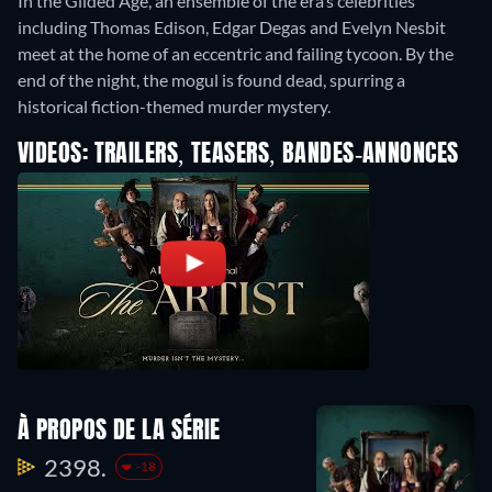
In the Gilded Age, an ensemble of the era’s celebrities
including Thomas Edison, Edgar Degas and Evelyn Nesbit
meet at the home of an eccentric and failing tycoon. By the
end of the night, the mogul is found dead, spurring a
historical fiction-themed murder mystery.
VIDEOS: TRAILERS, TEASERS, BANDES-ANNONCES
À PROPOS DE LA SÉRIE
2398.
-18