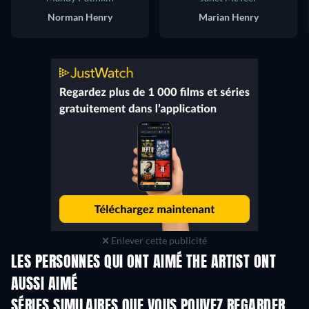
Norman Henry
Marian Henry
Enlever cette publicité
LES PERSONNES QUI ONT AIMÉ THE ARTIST ONT
AUSSI AIMÉ
Série
Série
S
SÉRIES SIMILAIRES QUE VOUS POUVEZ REGARDER