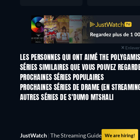
Enlever 
LES PERSONNES QUI ONT AIMÉ THE POLYGAMIS
Série
Série
SÉRIES SIMILAIRES QUE VOUS POUVEZ REGARD
PROCHAINES SÉRIES POPULAIRES
Série
Série
PROCHAINES SÉRIES DE DRAME (EN STREAMIN
Saison 6
Saison 2
AUTRES SÉRIES DE S'DUMO MTSHALI
Série
Série
JustWatch
|
The Streaming Guide
We are hiring!