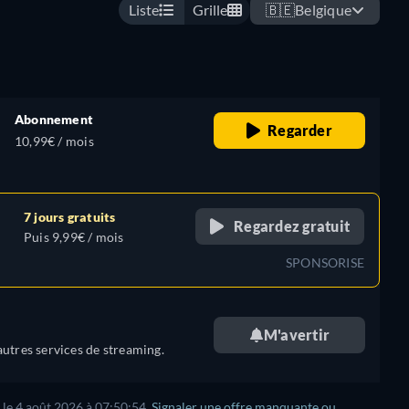
Liste
Grille
🇧🇪
Belgique
Abonnement
Regarder
10,99€ / mois
7 jours gratuits
Regardez gratuit
Puis 9,99€ / mois
SPONSORISE
M'avertir
utres services de streaming.
 le 4 août 2026 à 07:50:54.
Signaler une offre manquante ou