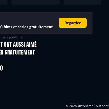
cette publicité
T ONT AUSSI AIMÉ
Série
Série
ER GRATUITEMENT
Série
Série
G)
Saison 2
Saison 4
Série
Série
© 2026 JustWatch Tout conten