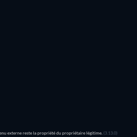
Série
Série
Série
Série
Série
Série
Saison 2
Saison 1
Série
Série
u externe reste la propriété du propriétaire légitime.
(3.13.0)