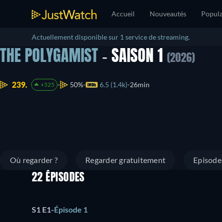
Accueil
Nouveautés
Popula
Actuellement disponible sur 1 service de streaming.
THE POLYGAMIST
- SAISON 1
(2026)
239.
50%
6.5 (1.4k)
26min
+525
Où regarder ?
Regarder gratuitement
Episode
22 ÉPISODES
S1 E1
-
Épisode 1