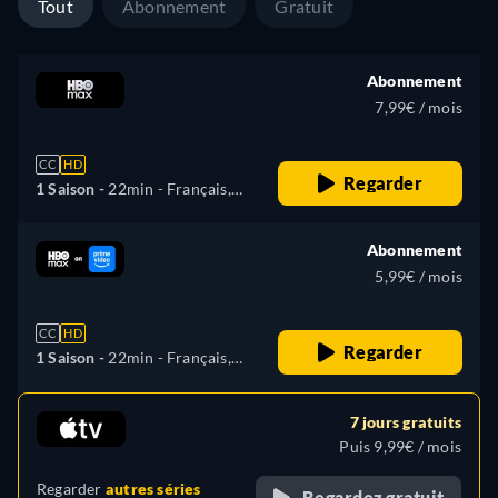
Tout
Abonnement
Gratuit
Abonnement
7,99€ / mois
CC
HD
Regarder
1 Saison -
22min
- Français,
Bulgare, Tchèque, danois,
Anglais, Espagnol, Finnois,
Abonnement
Croate, Hongrois,
5,99€ / mois
Néerlandais, Polonais,
Portugais, Roumain, Slovène,
CC
HD
Serbe, Suédois
Regarder
1 Saison -
22min
- Français,
danois, Allemand, Anglais,
Espagnol, Finnois, Italien,
7 jours gratuits
Néerlandais, Portugais,
Puis 9,99€ / mois
Suédois
Regarder
autres séries
Regardez gratuit