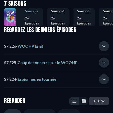
7 SAISONS
Saison 7
Saison 6
Saison 5
Saison
26
26
26
26
Episodes
Episodes
Episodes
Episo
REGARDEZ LES DERNIERS ÉPISODES
S7 E26
-
WOOHP là là!
S7 E25
-
Coup de tonnerre sur le WOOHP
S7 E24
-
Espionnes en tournée
REGARDER
🇧🇪