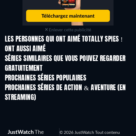
Enlever cette publicité
LES PERSONNES QUI ONT AIMÉ TOTALLY SPIES !
ONT AUSSI AIMÉ
Série
S
SÉRIES SIMILAIRES QUE VOUS POUVEZ REGARDER
GRATUITEMENT
Série
Série
S
PROCHAINES SÉRIES POPULAIRES
Série
Série
S
PROCHAINES SÉRIES DE ACTION & AVENTURE (EN
STREAMING)
Saison 2
Saison 5
Sais
JustWatch
The
© 2026 JustWatch Tout contenu