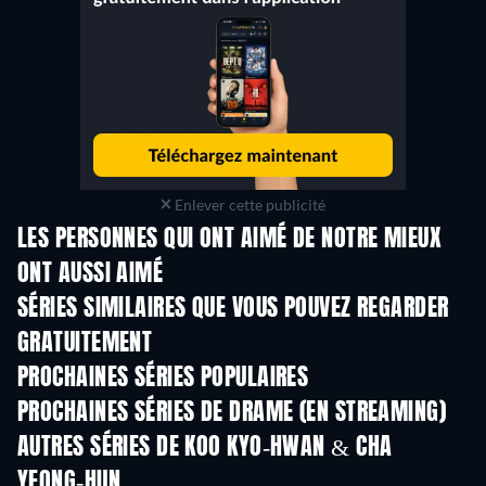
Enlever cette publicité
LES PERSONNES QUI ONT AIMÉ DE NOTRE MIEUX
ONT AUSSI AIMÉ
Série
Série
S
SÉRIES SIMILAIRES QUE VOUS POUVEZ REGARDER
GRATUITEMENT
Série
Série
S
PROCHAINES SÉRIES POPULAIRES
Série
Série
S
PROCHAINES SÉRIES DE DRAME (EN STREAMING)
Saison 6
Saison 2
Sais
AUTRES SÉRIES DE KOO KYO-HWAN & CHA
YEONG-HUN
Série
Série
S