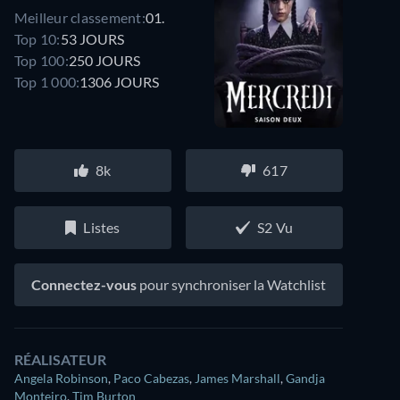
Meilleur classement:
01.
Top 10:
53 JOURS
Top 100:
250 JOURS
Top 1 000:
1306 JOURS
8k
617
Listes
S2 Vu
Connectez-vous
pour synchroniser la Watchlist
RÉALISATEUR
Angela Robinson
,
Paco Cabezas
,
James Marshall
,
Gandja
Monteiro
,
Tim Burton