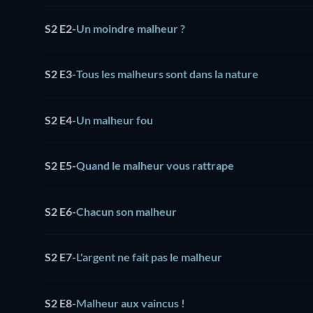
S2 E2
-
Un moindre malheur ?
S2 E3
-
Tous les malheurs sont dans la nature
S2 E4
-
Un malheur fou
S2 E5
-
Quand le malheur vous rattrape
S2 E6
-
Chacun son malheur
S2 E7
-
L'argent ne fait pas le malheur
S2 E8
-
Malheur aux vaincus !