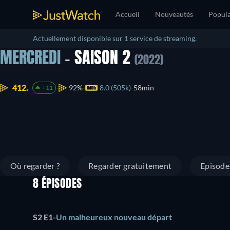
Accueil
Nouveautés
Popula
Actuellement disponible sur 1 service de streaming.
MERCREDI
- SAISON 2
(2022)
412.
92%
8.0 (505k)
58min
+11
Où regarder ?
Regarder gratuitement
Episode
8 ÉPISODES
S2 E1
-
Un malheureux nouveau départ