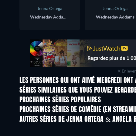
Jenna Ortega
Jenna Ortega
Wednesday Addams / Goody Addams
Wednesday Addams
Enlever 
LES PERSONNES QUI ONT AIMÉ MERCREDI ONT 
Série
Série
SÉRIES SIMILAIRES QUE VOUS POUVEZ REGARD
Série
PROCHAINES SÉRIES POPULAIRES
Série
Série
PROCHAINES SÉRIES DE COMÉDIE (EN STREAMI
Saison 6
Saison 2
AUTRES SÉRIES DE JENNA ORTEGA & ANGELA 
Série
Série