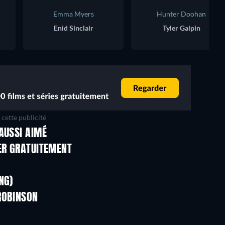
Emma Myers
Hunter Doohan
Enid Sinclair
Tyler Galpin
cette publicité
AUSSI AIMÉ
Série
Série
ER GRATUITEMENT
Série
Série
Série
Série
NG)
Saison 2
Saison 3
ROBINSON
Série
Série