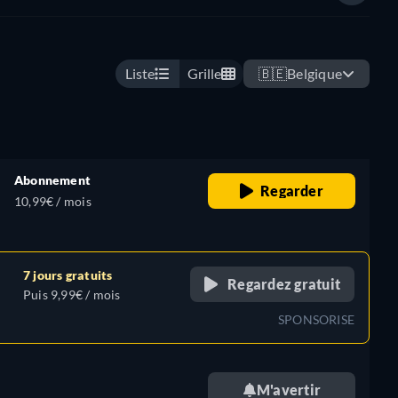
Liste
Grille
🇧🇪
Belgique
Abonnement
Regarder
10,99€ / mois
7 jours gratuits
Regardez gratuit
Puis 9,99€ / mois
SPONSORISE
M'avertir