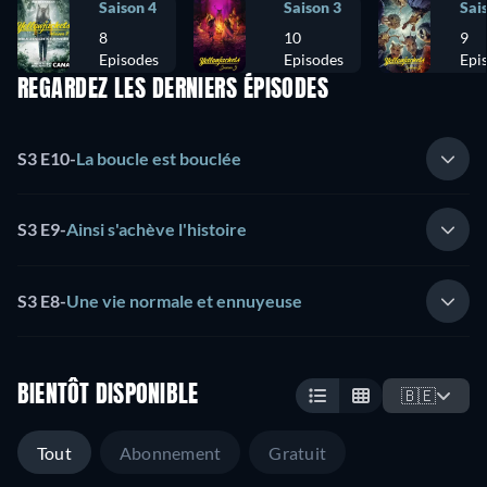
Saison 4
Saison 3
Sai
8
10
9
Episodes
Episodes
Epi
REGARDEZ LES DERNIERS ÉPISODES
S3 E10
-
La boucle est bouclée
S3 E9
-
Ainsi s'achève l'histoire
S3 E8
-
Une vie normale et ennuyeuse
BIENTÔT DISPONIBLE
🇧🇪
Tout
Abonnement
Gratuit