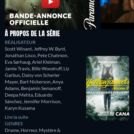
À PROPOS DE LA SÉRIE
RÉALISATEUR
Scott Winant
,
Jeffrey W. Byrd
,
Jonathan Lisco
,
Pete Chatmon
,
Eva Sørhaug
,
Ariel Kleiman
,
Jamie Travis
,
Bille Woodruff
,
Liz
Garbus
,
Daisy von Scherler
Mayer
,
Bart Nickerson
,
Anya
Adams
,
Benjamin Semanoff
,
Deepa Mehta
,
Eduardo
Sánchez
,
Jennifer Morrison
,
Karyn Kusama
Lire la suite
GENRES
Drame, Horreur, Mystère &