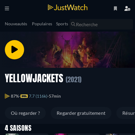
Nouveautés
Populaires
Sports
YELLOWJACKETS
(2021)
87%
7.7 (116k)
57min
Où regarder ?
Regarder gratuitement
Résu
4 SAISONS