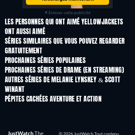
Enlever cette publicité
LES PERSONNES QUI ONT AIMÉ YELLOWJACKETS
ONT AUSSI AIMÉ
Série
Série
S
SÉRIES SIMILAIRES QUE VOUS POUVEZ REGARDER
GRATUITEMENT
Série
Série
S
PROCHAINES SÉRIES POPULAIRES
Série
Série
S
PROCHAINES SÉRIES DE DRAME (EN STREAMING)
Saison 6
Saison 2
Sais
AUTRES SÉRIES DE MELANIE LYNSKEY & SCOTT
WINANT
Série
Série
S
PÉPITES CACHÉES AVENTURE ET ACTION
JustWatch
The
© 2026 JustWatch Tout contenu