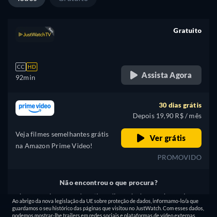
Gratuito
retail price
CC
HD
Assista Agora
92min
30 dias grátis
Depois 19,90 R$ / mês
Veja filmes semelhantes grátis
Ver grátis
na Amazon Prime Video!
PROMOVIDO
Não encontrou o que procura?
Iremos avisar quando estiver disponível em mais serviços.
Ao abrigo da nova legislação da UE sobre proteção de dados, informamo-lo/a que
Avise-me
guardamos o seu histórico das páginas que visitou no JustWatch. Com esses dados,
podemos mostrar-lhe trailers em redes sociais e plataformas de vídeo externas.