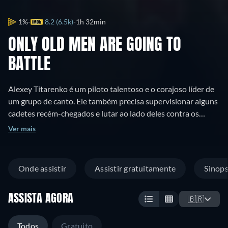
1%
8.2 (6.5k)
1h 32min
ONLY OLD MEN ARE GOING TO
BATTLE
Alexey Titarenko é um piloto talentoso e o corajoso líder de
um grupo de canto. Ele também precisa supervisionar alguns
cadetes recém-chegados e lutar ao lado deles contra os
aviões da Luftwaffe alemã. Seus amigos, provenientes de
Ver mais
diferentes partes do país, estão sempre ao seu lado e se
tornaram verdadeiros irmãos.
Onde assistir
Assistir gratuitamente
Sinop
ASSISTA AGORA
🇧🇷
Todos
Gratuito