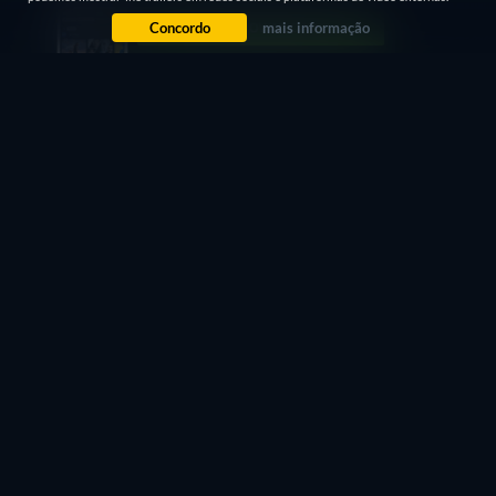
Concordo
mais informação
Problemas de relatório
ONLY OLD MEN ARE GOING TO BATTLE - ASSISTIR
ONLINE: STREAMING, COMPRE OU ALUGUE
Você pode assistir "Only Old Men Are Going to Battle"
legalmente no JustWatch TV gratuitamente nos intervalos.