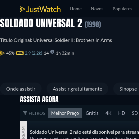
Home
Novos
Populares
SOLDADO UNIVERSAL 2
(1998)
Título Original: Universal Soldier II: Brothers in Arms
45%
2.9 (2.2k)
14
1h 32min
Onde assistir
Assistir gratuitamente
Sinopse
ASSISTA AGORA
Melhor Preço
Grátis
4K
HD
SD
FILTROS
STREAM
Soldado Universal 2 não está disponível para strea
Deixe-nos enviar uma notificação quando estiver disponíve