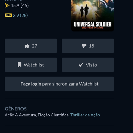
45%
(45)
2.9 (2k)
27
18
Watchlist
Visto
Faça login
para sincronizar a Watchlist
GÊNEROS
Ação & Aventura, Ficção Científica
,
Thriller de Ação