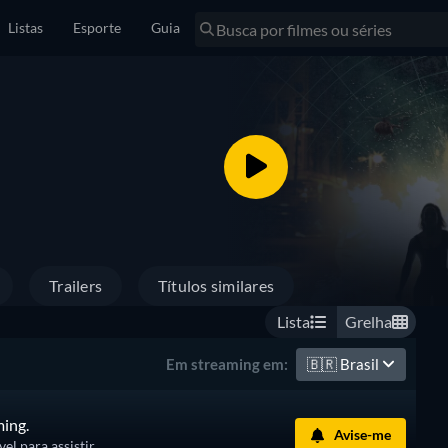
Listas
Esporte
Guia
Trailers
Títulos similares
Lista
Grelha
🇧🇷
Brasil
Em streaming em:
ming.
Avise-me
l para assistir.