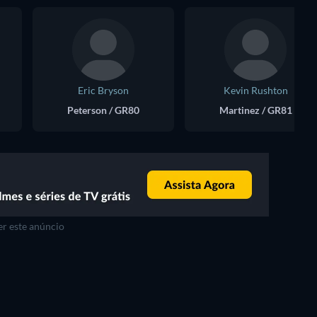
Eric Bryson
Kevin Rushton
Peterson / GR80
Martinez / GR81
r este anúncio