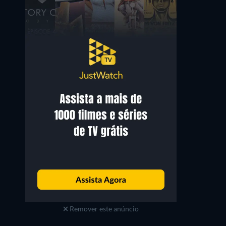
Desmond Campbell
Michael Copeman
Cooper / GR82
Lt. Col. Jack Cameron
Remover este anúncio
Série