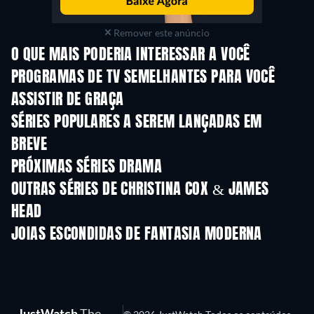
Remover este anúncio
O QUE MAIS PODERIA INTERESSAR A VOCÊ
Série
Série
S
PROGRAMAS DE TV SEMELHANTES PARA VOCÊ
ASSISTIR DE GRAÇA
Série
Série
S
SÉRIES POPULARES A SEREM LANÇADAS EM
BREVE
Série
Série
S
PRÓXIMAS SÉRIES DRAMA
Temporada 4
Temporada 6
Tempora
OUTRAS SÉRIES DE CHRISTINA COX & JAMES
HEAD
Série
Série
S
JOIAS ESCONDIDAS DE FANTASIA MODERNA
S
JustWatch
The