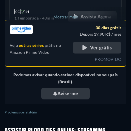
CC
14
Assista Agora
Mostrar mais
1 Temporada -
43min
30 dias grátis
Reino Unido
Depois 19,90 R$ / mês
Veja
outras séries
grátis na
Ver grátis
Amazon Prime Video
PROMOVIDO
Podemos avisar quando estiver disponível no seu país
(Brasil).
Avise-me
Problemas de relatório