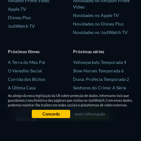
Amazon Prime Video
Novidades no Amazon Prime
Video
Apple TV
Novidades no Apple TV
Disney Plus
Novidades no Disney Plus
JustWatch TV
Novidades no JustWatch TV
Próximos filmes
Próximas séries
A Terra do Meu Pai
Yellowjackets Temporada 4
O Veredito Social
Slow Horses Temporada 6
Corrida dos Bichos
Duna: Profecia Temporada 2
A Última Casa
Senhores do Crime: A Série
Temporada 2
Ao abrigo da nova legislação da UE sobre proteção de dados, informamo-lo/a que
Animais
guardamos o seu histórico das páginas que visitou no JustWatch. Com esses dados,
Love is Blind: Reino Unido
podemos mostrar-lhe trailers em redes sociais e plataformas de vídeo externas.
Temporada 3
Concordo
mais informação