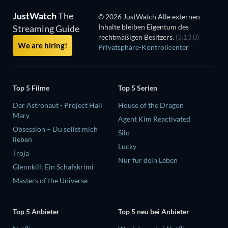
JustWatch
The
© 2026 JustWatch Alle externen
Inhalte bleiben Eigentum des
Streaming Guide
rechtmäßigen Besitzers.
(3.13.0)
We are hiring!
Privatsphäre-Kontrollcenter
Top 5 Filme
Top 5 Serien
Der Astronaut - Project Hail
House of the Dragon
Mary
Agent Kim Reactivated
Obsession – Du sollst mich
Silo
lieben
Lucky
Troja
Nur für dein Leben
Glennkill: Ein Schafskrimi
Masters of the Universe
Top 5 Anbieter
Top 5 neu bei Anbieter