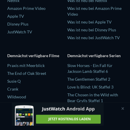
Netflix
Was ist neu bei Netflix
Amazon Prime Video
Was ist neu bei Amazon Prime
Video
Apple TV
Was ist neu bei Apple TV
Disney Plus
Was ist neu bei Disney Plus
JustWatch TV
Was ist neu bei JustWatch TV
Demnächst verfügbare Filme
Demnächst verfügbare Serien
Praxis mit Meerblick
Slow Horses - Ein Fall für
Jackson Lamb Staffel 6
The End of Oak Street
The Gentlemen Staffel 2
Susie Q
Love Is Blind: UK Staffel 3
Crank
The Chosen in the Wild with
Wildwood
Bear Grylls Staffel 1
Levi Strauss und der Stoff der
Träume Staffel 1