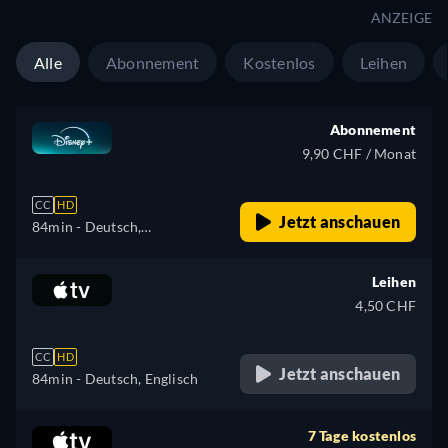
ANZEIGE
Alle
Abonnement
Kostenlos
Leihen
Abonnement
9,90 CHF / Monat
CC
HD
Jetzt anschauen
84min
- Deutsch,
Tschechisch, Englisch,
Spanisch, Spanisch
Leihen
(Lateinamerika), Französisch,
4,50 CHF
Ungarisch, Italienisch,
Japanisch, Polnisch,
CC
HD
Portugiesisch (Brasilien),
Jetzt anschauen
84min
- Deutsch, Englisch
Türkisch
7 Tage kostenlos