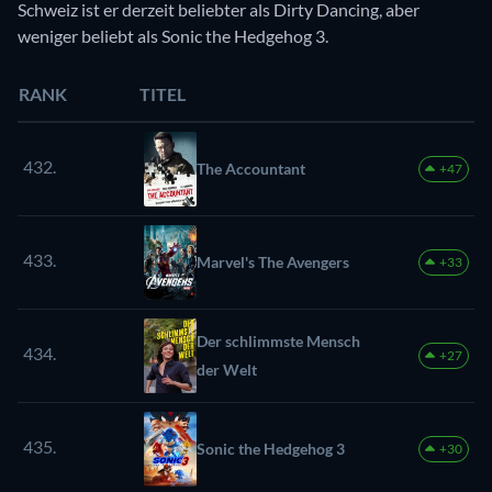
Schweiz ist er derzeit beliebter als Dirty Dancing, aber
weniger beliebt als Sonic the Hedgehog 3.
RANK
TITEL
432.
The Accountant
+47
433.
Marvel's The Avengers
+33
Der schlimmste Mensch
434.
+27
der Welt
435.
Sonic the Hedgehog 3
+30