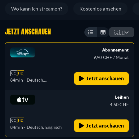
Wo kann ich streamen?
Kostenlos ansehen
JETZT ANSCHAUEN
🇨🇭
Abonnement
9,90 CHF / Monat
CC
HD
Jetzt anschauen
84min
- Deutsch,
Tschechisch, Englisch,
Spanisch, Spanisch
Leihen
(Lateinamerika), Französisch,
4,50 CHF
Ungarisch, Italienisch,
Japanisch, Polnisch,
CC
HD
Portugiesisch (Brasilien),
Jetzt anschauen
84min
- Deutsch, Englisch
Türkisch