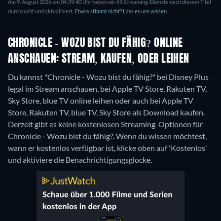
Am 9. August 2026 um 04:39:40 Uhr haben wir 69 Streaming-Dienste nach diesem Titel
durchsucht und aktualisiert.
Etwas stimmt nicht? Lass es uns wissen.
CHRONICLE - WOZU BIST DU FÄHIG? ONLINE
ANSCHAUEN: STREAM, KAUFEN, ODER LEIHEN
Du kannst "Chronicle - Wozu bist du fähig?" bei Disney Plus
legal im Stream anschauen, bei Apple TV Store, Rakuten TV,
Sky Store, blue TV online leihen oder auch bei Apple TV
Store, Rakuten TV, blue TV, Sky Store als Download kaufen.
Derzeit gibt es keine kostenlosen Streaming-Optionen für
Chronicle - Wozu bist du fähig?. Wenn du wissen möchtest,
wann er kostenlos verfügbar ist, klicke oben auf 'Kostenlos'
und aktiviere die Benachrichtigungsglocke.