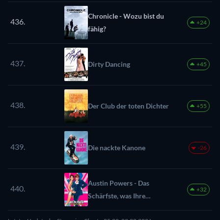
Chronicle - Wozu bist du
436.
+24
fähig?
437.
Dirty Dancing
+45
438.
Der Club der toten Dichter
+55
439.
Die nackte Kanone
-26
Austin Powers - Das
440.
+32
Schärfste, was Ihre
Majestät zu bieten hat