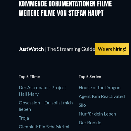
KOMMENDE DOKUMENTATIONEN FILME
WEITERE FILME VON STEFAN HAUPT
JustWatch
|
The Streaming Guide
We are hiring!
Top 5 Filme
Top 5 Serien
Der Astronaut - Project
House of the Dragon
Hail Mary
Agent Kim Reactivated
Obsession – Du sollst mich
Silo
lieben
Nur für dein Leben
Troja
Der Rookie
Glennkill: Ein Schafskrimi