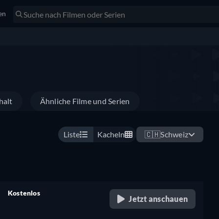
en
halt
Ähnliche Filme und Serien
Liste
Kacheln
🇨🇭
Schweiz
Kostenlos
Jetzt anschauen
retail price