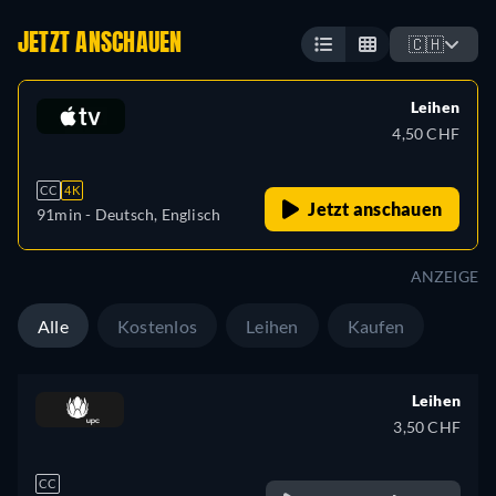
JETZT ANSCHAUEN
🇨🇭
Leihen
4,50 CHF
CC
4K
Jetzt anschauen
91min
- Deutsch, Englisch
ANZEIGE
Alle
Kostenlos
Leihen
Kaufen
Leihen
3,50 CHF
CC