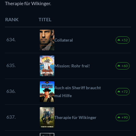
Therapie für Wikinger.
RANK
TITEL
634.
Collateral
+52
635.
Mission: Rohr frei!
+60
Auch ein Sheriff braucht
636.
+72
mal Hilfe
637.
Therapie für Wikinger
+90