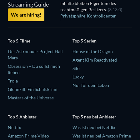
Inhalte bleiben Eigentum des
Streaming Guide
rechtmäßigen Besitzers.
(3.13.0)
We are hiring!
Privatsphäre-Kontrollcenter
Top 5 Filme
Top 5 Serien
Der Astronaut - Project Hail
House of the Dragon
Mary
Agent Kim Reactivated
Obsession – Du sollst mich
Silo
lieben
Lucky
Troja
Nur für dein Leben
Glennkill: Ein Schafskrimi
Masters of the Universe
Top 5 Anbieter
Top 5 neu bei Anbieter
Netflix
Was ist neu bei Netflix
Amazon Prime Video
Was ist neu bei Amazon Prime