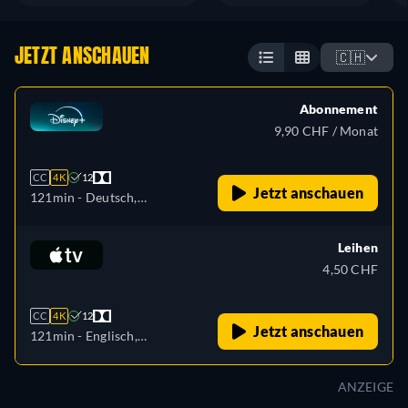
JETZT ANSCHAUEN
🇨🇭
Abonnement
9,90 CHF / Monat
CC
4K
12
Jetzt anschauen
121min
- Deutsch,
Tschechisch, Englisch,
Spanisch, Spanisch
Leihen
(Lateinamerika), Französisch,
4,50 CHF
Ungarisch, Italienisch,
Japanisch, Koreanisch,
CC
4K
12
Polnisch, Portugiesisch
Jetzt anschauen
121min
- Englisch,
(Brasilien), Slowakisch,
Französisch
Türkisch
ANZEIGE