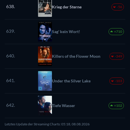
638.
Krieg der Sterne
-56
639.
Sag' kein Wort!
+710
640.
Killers of the Flower Moon
-349
641.
Under the Silver Lake
-103
642.
Tiefe Wasser
+102
Letztes Update der Streaming Charts: 05:18, 08.08.2026