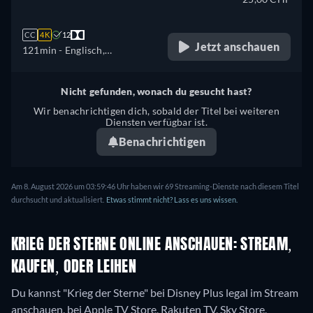
CC
4K
12
Jetzt anschauen
121min
- Englisch,
Französisch
Nicht gefunden, wonach du gesucht hast?
Wir benachrichtigen dich, sobald der Titel bei weiteren
Diensten verfügbar ist.
Benachrichtigen
Am 8. August 2026 um 03:59:46 Uhr haben wir 69 Streaming-Dienste nach diesem Titel
durchsucht und aktualisiert.
Etwas stimmt nicht? Lass es uns wissen.
KRIEG DER STERNE ONLINE ANSCHAUEN: STREAM,
KAUFEN, ODER LEIHEN
Du kannst "Krieg der Sterne" bei Disney Plus legal im Stream
anschauen, bei Apple TV Store, Rakuten TV, Sky Store,