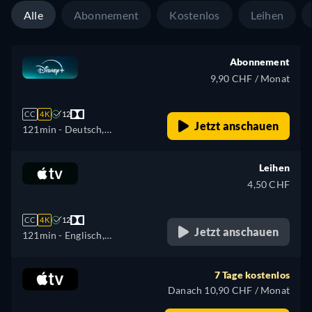
Alle
Abonnement
Kostenlos
Leihen
Abonnement
9,90 CHF / Monat
CC
4K
12
Jetzt anschauen
121min
- Deutsch,
Tschechisch, Englisch,
Spanisch, Spanisch
Leihen
(Lateinamerika), Französisch,
4,50 CHF
Ungarisch, Italienisch,
Japanisch, Koreanisch,
CC
4K
12
Polnisch, Portugiesisch
Jetzt anschauen
121min
- Englisch,
(Brasilien), Slowakisch,
Französisch
Türkisch
7 Tage kostenlos
Danach 10,90 CHF / Monat