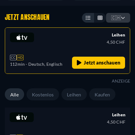
JETZT ANSCHAUEN
🇨🇭
Leihen
4,50 CHF
CC
HD
Jetzt anschauen
112min
- Deutsch, Englisch
ANZEIGE
Alle
Kostenlos
Leihen
Kaufen
Leihen
4,50 CHF