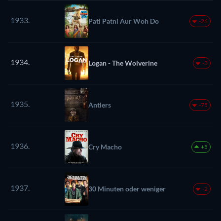
1933.
Pati Patni Aur Woh Do
-26
1934.
Logan - The Wolverine
-3
1935.
Antlers
-75
1936.
Cry Macho
+5
1937.
30 Minuten oder weniger
-2