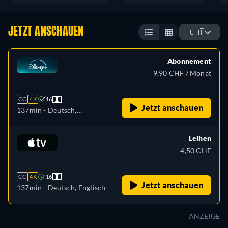
JETZT ANSCHAUEN
🇨🇭
Abonnement
9,90 CHF / Monat
CC
4K
16
Jetzt anschauen
137min
- Deutsch,
Tschechisch, Englisch,
Spanisch, Spanisch
Leihen
(Lateinamerika), Französisch,
4,50 CHF
Französisch (Kanada),
Ungarisch, Italienisch,
CC
4K
16
Japanisch, Polnisch,
Jetzt anschauen
137min
- Deutsch, Englisch
Portugiesisch (Brasilien),
Türkisch
ANZEIGE