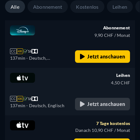
Alle
Abonnement
Kostenlos
Leihen
Abonnement
9,90 CHF / Monat
CC
4K
16
Jetzt anschauen
137min
- Deutsch,
Tschechisch, Englisch,
Spanisch, Spanisch
Leihen
(Lateinamerika), Französisch,
4,50 CHF
Französisch (Kanada),
Ungarisch, Italienisch,
CC
4K
16
Japanisch, Polnisch,
Jetzt anschauen
137min
- Deutsch, Englisch
Portugiesisch (Brasilien),
Türkisch
7 Tage kostenlos
Danach 10,90 CHF / Monat