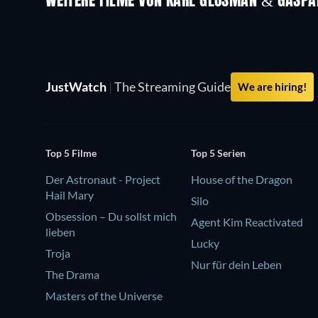
WEITERE FILME VON KARL GLUSMAN & GASPA
JustWatch
|
The Streaming Guide
We are hiring!
Top 5 Filme
Top 5 Serien
Der Astronaut - Project
House of the Dragon
Hail Mary
Silo
Obsession – Du sollst mich
Agent Kim Reactivated
lieben
Lucky
Troja
Nur für dein Leben
The Drama
Masters of the Universe