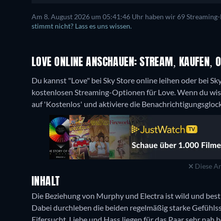
Am 8. August 2026 um 05:41:46 Uhr haben wir 69 Streaming-Di
stimmt nicht? Lass es uns wissen.
LOVE ONLINE ANSCHAUEN: STREAM, KAUFEN, O
Du kannst "Love" bei Sky Store online leihen oder bei S
kostenlosen Streaming-Optionen für Love. Wenn du wisse
auf 'Kostenlos' und aktiviere die Benachrichtigungsgloc
Diese An
INHALT
Die Beziehung von Murphy und Electra ist wild und bes
Dabei durchleben die beiden regelmäßig starke Gefühls
Eifersucht. Liebe und Hass liegen für das Paar sehr nah 