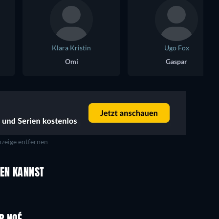
Klara Kristin
Ugo Fox
Omi
Gaspar
zeige entfernen
UEN KANNST