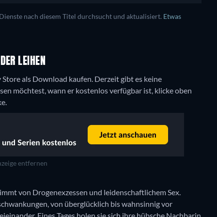
enste nach diesem Titel durchsucht und aktualisiert.
Etwas
DER LEIHEN
ky Store als Download kaufen.
Derzeit gibt es keine
n möchtest, wann er kostenlos verfügbar ist, klicke oben
ke.
zeige entfernen
timmt von Drogenexzessen und leidenschaftlichem Sex.
schwankungen, von überglücklich bis wahnsinnig vor
beieinander. Eines Tages holen sie sich ihre hübsche Nachbarin