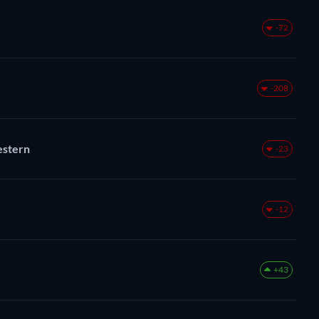
-72
-208
estern
-23
-12
+43