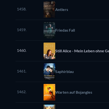
1458.
Antlers
1459.
Friedas Fall
1460.
Still Alice - Mein Leben ohne G
1461.
Saphirblau
1462.
Warten auf Bojangles