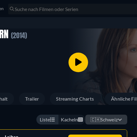
en
ERN
(2014)
halt
Trailer
Streaming Charts
Ähnliche Fi
Liste
Kacheln
🇨🇭
Schweiz
Leihen