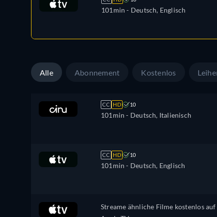
101min
- Deutsch, Englisch
Alle
Abonnement
Kostenlos
Leihe
CC
HD
10
101min
- Deutsch, Italienisch
CC
HD
10
101min
- Deutsch, Englisch
Streame ähnliche Filme kostenlos auf