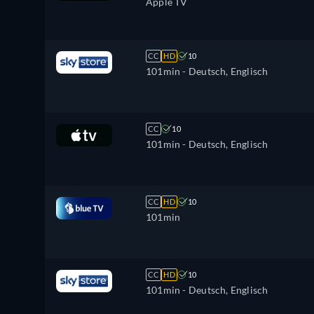
Apple TV
CC
HD
10
101min
- Deutsch, Englisch
CC
10
101min
- Deutsch, Englisch
CC
HD
10
101min
CC
HD
10
101min
- Deutsch, Englisch