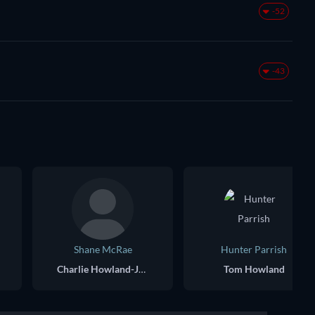
-52
-43
Shane McRae
Hunter Parrish
Charlie Howland-Jones
Tom Howland