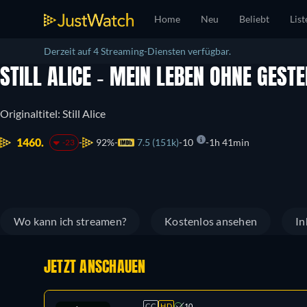
Home
Neu
Beliebt
List
Derzeit auf 4 Streaming-Diensten verfügbar.
STILL ALICE - MEIN LEBEN OHNE GEST
Originaltitel: Still Alice
1460.
92%
7.5 (151k)
10
1h 41min
-23
Wo kann ich streamen?
Kostenlos ansehen
In
JETZT ANSCHAUEN
CC
HD
10