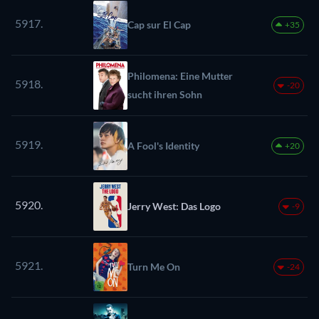
5917.
Cap sur El Cap
+35
Philomena: Eine Mutter
5918.
-20
sucht ihren Sohn
5919.
A Fool's Identity
+20
5920.
Jerry West: Das Logo
-9
5921.
Turn Me On
-24