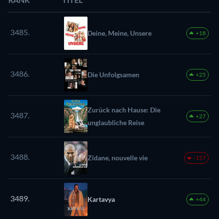
3485.
Deine, Meine, Unsere
+18
3486.
Die Unfolgsamen
+25
Zurück nach Hause: Die
3487.
+27
unglaubliche Reise
3488.
Zidane, nouvelle vie
-157
3489.
Kartavya
+44