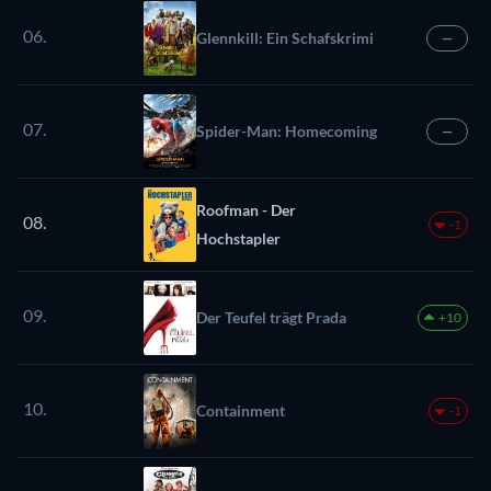
06.
Glennkill: Ein Schafskrimi
—
07.
Spider-Man: Homecoming
—
Roofman - Der
08.
-1
Hochstapler
09.
Der Teufel trägt Prada
+10
10.
Containment
-1