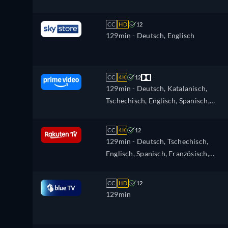
CC
HD
12
129min
- Deutsch, Englisch
CC
4K
12
129min
- Deutsch, Katalanisch,
Tschechisch, Englisch, Spanisch,
Französisch, Ungarisch, Italienisch,
Japanisch, Polnisch, Portugiesisch
CC
4K
12
129min
- Deutsch, Tschechisch,
Englisch, Spanisch, Französisch,
Ungarisch, Italienisch, Polnisch,
Ukrainisch
CC
HD
12
129min