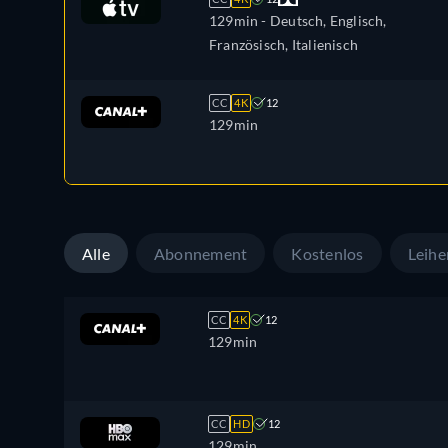
129min
- Deutsch, Englisch,
Französisch, Italienisch
CC
4K
12
129min
Alle
Abonnement
Kostenlos
Leihe
CC
4K
12
129min
CC
HD
12
129min