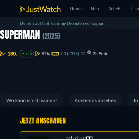
Home
Neu
Beliebt
List
Derzeit auf 8 Streaming-Diensten verfügbar.
SUPERMAN
(2025)
180.
87%
7.0 (435k)
12
2h 9min
+10
Wo kann ich streamen?
Kostenlos ansehen
In
JETZT ANSCHAUEN
CC
4K
12