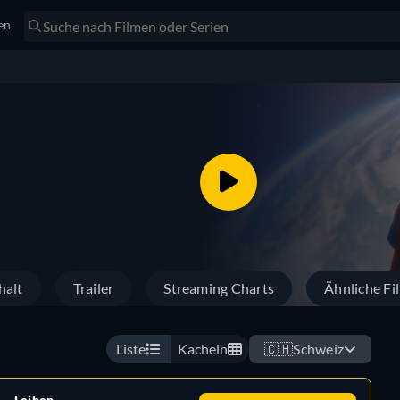
en
halt
Trailer
Streaming Charts
Ähnliche Fi
Liste
Kacheln
🇨🇭
Schweiz
Leihen