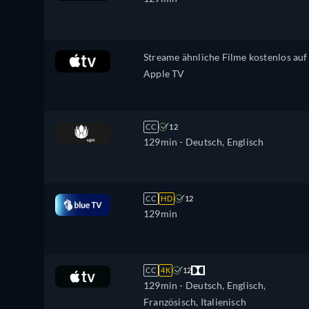
Streame ähnliche Filme kostenlos auf
Apple TV
CC
12
129min
- Deutsch, Englisch
CC
HD
12
129min
CC
4K
12
129min
- Deutsch, Englisch,
Französisch, Italienisch