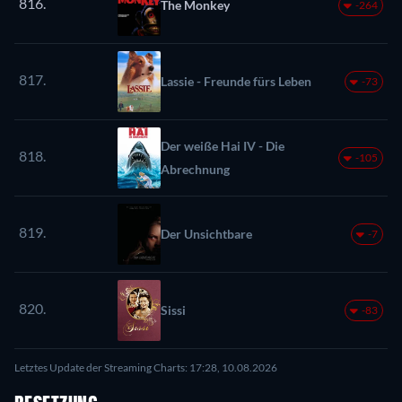
816.
The Monkey
-264
817.
Lassie - Freunde fürs Leben
-73
Der weiße Hai IV - Die
818.
-105
Abrechnung
819.
Der Unsichtbare
-7
820.
Sissi
-83
Letztes Update der Streaming Charts: 17:28, 10.08.2026