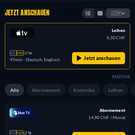
JETZT ANSCHAUEN
🇨🇭
Leihen
6,50 CHF
CC
HD
16
Jetzt anschauen
97min
- Deutsch, Englisch
ANZEIGE
Alle
Abonnement
Kostenlos
Leihen
Abonnement
14,90 CHF / Monat
CC
HD
16