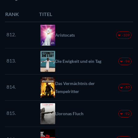
RANK
TITEL
812.
Aristocats
-109
813.
Die Ewigkeit und ein Tag
-94
Das Vermächtnis der
814.
-57
Tempelritter
815.
Lloronas Fluch
-92