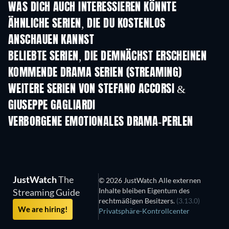
WAS DICH AUCH INTERESSIEREN KÖNNTE
Serie
Serie
S
ÄHNLICHE SERIEN, DIE DU KOSTENLOS
ANSCHAUEN KANNST
Serie
Serie
S
BELIEBTE SERIEN, DIE DEMNÄCHST ERSCHEINEN
Serie
Serie
S
KOMMENDE DRAMA SERIEN (STREAMING)
Staffel 6
Staffel 2
Staf
WEITERE SERIEN VON STEFANO ACCORSI &
GIUSEPPE GAGLIARDI
Serie
Serie
S
VERBORGENE EMOTIONALES DRAMA-PERLEN
Serie
Serie
S
JustWatch
The
© 2026 JustWatch Alle externen
Inhalte bleiben Eigentum des
Streaming Guide
rechtmäßigen Besitzers.
(3.13.0)
We are hiring!
Privatsphäre-Kontrollcenter