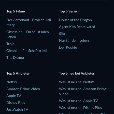
Top 5 Filme
Top 5 Serien
Der Astronaut - Project Hail
House of the Dragon
Mary
Agent Kim Reactivated
Obsession – Du sollst mich
Silo
lieben
Nur für dein Leben
Troja
Der Rookie
Glennkill: Ein Schafskrimi
The Drama
Top 5 Anbieter
Top 5 neu bei Anbieter
Netflix
Was ist neu bei Netflix
Amazon Prime Video
Was ist neu bei Amazon Prime
Video
Apple TV
Was ist neu bei Apple TV
Disney Plus
Was ist neu bei Disney Plus
JustWatch TV