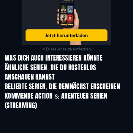
Diese Anzeige entfernen
WAS DICH AUCH INTERESSIEREN KÖNNTE
Serie
Serie
S
ÄHNLICHE SERIEN, DIE DU KOSTENLOS
ANSCHAUEN KANNST
Serie
Serie
S
BELIEBTE SERIEN, DIE DEMNÄCHST ERSCHEINEN
Serie
Serie
S
KOMMENDE ACTION & ABENTEUER SERIEN
(STREAMING)
Staffel 2
Staffel 1
Staffe