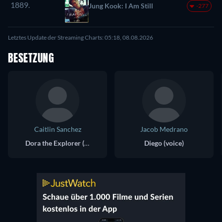
1889.
Jung Kook: I Am Still
-277
Letztes Update der Streaming Charts: 05:18, 08.08.2026
BESETZUNG
Caitlin Sanchez
Jacob Medrano
Dora the Explorer (voice)
Diego (voice)