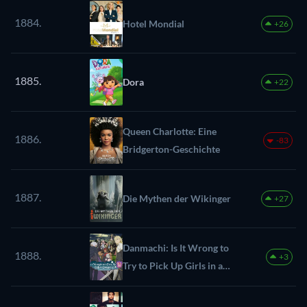
1884.
Hotel Mondial
+26
1885.
Dora
+22
Queen Charlotte: Eine
1886.
-83
Bridgerton-Geschichte
1887.
Die Mythen der Wikinger
+27
Danmachi: Is It Wrong to
1888.
+3
Try to Pick Up Girls in a
Dungeon?