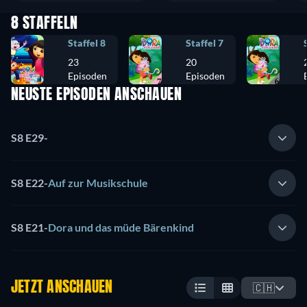
8 STAFFELN
Staffel 8
Staffel 7
23
20
Episoden
Episoden
NEUSTE EPISODEN ANSCHAUEN
S8 E29
-
S8 E22
-
Auf zur Musikschule
S8 E21
-
Dora und das müde Bärenkind
JETZT ANSCHAUEN
🇨🇭