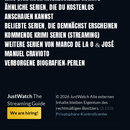
ÄHNLICHE SERIEN, DIE DU KOSTENLOS
ANSCHAUEN KANNST
Serie
Serie
S
BELIEBTE SERIEN, DIE DEMNÄCHST ERSCHEINEN
Serie
Serie
S
KOMMENDE KRIMI SERIEN (STREAMING)
Staffel 6
Staffel 2
Staf
WEITERE SERIEN VON MARCO DE LA O & JOSÉ
MANUEL CRAVIOTO
Serie
Serie
S
VERBORGENE BIOGRAFIEN-PERLEN
Serie
JustWatch
The
© 2026 JustWatch Alle externen
Inhalte bleiben Eigentum des
Streaming Guide
rechtmäßigen Besitzers.
(3.13.0)
We are hiring!
Privatsphäre-Kontrollcenter