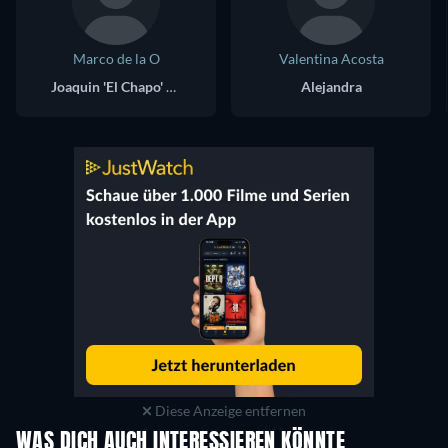
Marco de la O
Valentina Acosta
Joaquin 'El Chapo' Guzman
Alejandra
Diese Anzeige entfernen
WAS DICH AUCH INTERESSIEREN KÖNNTE
Serie
Serie
S