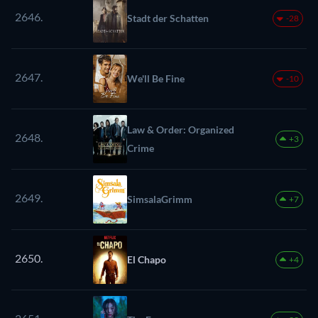
2646.
Stadt der Schatten
-28
2647.
We'll Be Fine
-10
Law & Order: Organized
2648.
+3
Crime
2649.
SimsalaGrimm
+7
2650.
El Chapo
+4