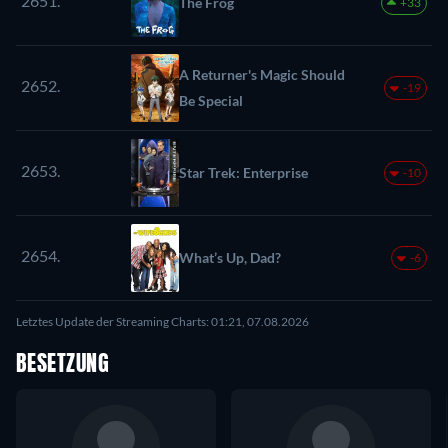
2651.
The Frog
+33
A Returner's Magic Should
2652.
-19
Be Special
2653.
Star Trek: Enterprise
-10
2654.
What’s Up, Dad?
-6
Letztes Update der Streaming Charts: 01:21, 07.08.2026
BESETZUNG