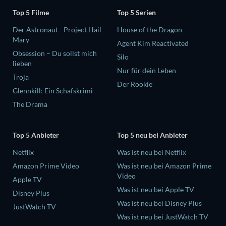
Top 5 Filme
Top 5 Serien
Der Astronaut - Project Hail
House of the Dragon
Mary
Agent Kim Reactivated
Obsession – Du sollst mich
Silo
lieben
Nur für dein Leben
Troja
Der Rookie
Glennkill: Ein Schafskrimi
The Drama
Top 5 Anbieter
Top 5 neu bei Anbieter
Netflix
Was ist neu bei Netflix
Amazon Prime Video
Was ist neu bei Amazon Prime
Video
Apple TV
Was ist neu bei Apple TV
Disney Plus
Was ist neu bei Disney Plus
JustWatch TV
Was ist neu bei JustWatch TV