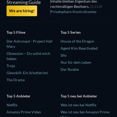
Inhalte bleiben Eigentum des
Streaming Guide
rechtmäßigen Besitzers.
(3.13.0)
We are hiring!
Privatsphäre-Kontrollcenter
Top 5 Filme
Top 5 Serien
Der Astronaut - Project Hail
House of the Dragon
Mary
Agent Kim Reactivated
Obsession – Du sollst mich
Silo
lieben
Nur für dein Leben
Troja
Der Rookie
Glennkill: Ein Schafskrimi
The Drama
Top 5 Anbieter
Top 5 neu bei Anbieter
Netflix
Was ist neu bei Netflix
Amazon Prime Video
Was ist neu bei Amazon Prime