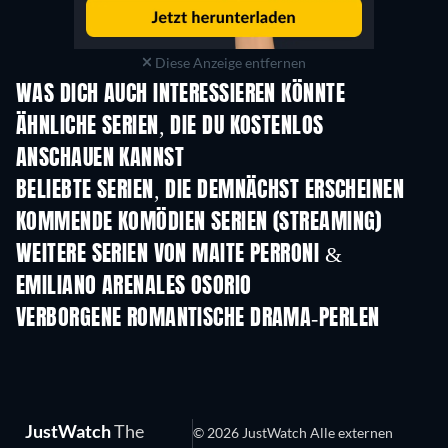
Diese Anzeige entfernen
WAS DICH AUCH INTERESSIEREN KÖNNTE
ÄHNLICHE SERIEN, DIE DU KOSTENLOS
ANSCHAUEN KANNST
Serie
Serie
S
BELIEBTE SERIEN, DIE DEMNÄCHST ERSCHEINEN
Serie
Serie
S
KOMMENDE KOMÖDIEN SERIEN (STREAMING)
Staffel 6
Staffel 2
Staf
WEITERE SERIEN VON MAITE PERRONI &
EMILIANO ARENALES OSORIO
Serie
Serie
S
VERBORGENE ROMANTISCHE DRAMA-PERLEN
JustWatch
The
© 2026 JustWatch Alle externen