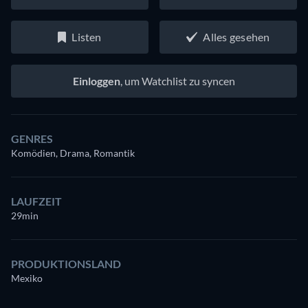
Listen
Alles gesehen
Einloggen
, um Watchlist zu syncen
GENRES
Komödien, Drama, Romantik
LAUFZEIT
29min
PRODUKTIONSLAND
Mexiko