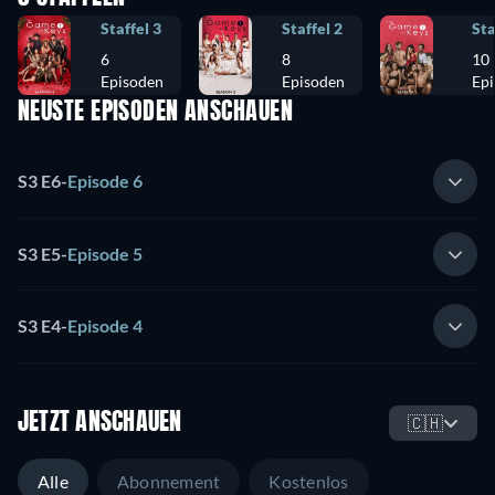
Staffel 3
Staffel 2
Sta
6
8
10
Episoden
Episoden
Ep
NEUSTE EPISODEN ANSCHAUEN
S3 E6
-
Episode 6
S3 E5
-
Episode 5
S3 E4
-
Episode 4
JETZT ANSCHAUEN
🇨🇭
Alle
Abonnement
Kostenlos