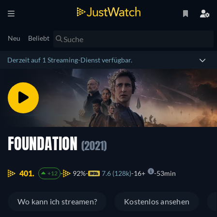
Neu
Beliebt
Derzeit auf 1 Streaming-Dienst verfügbar.
FOUNDATION
(2021)
401.
92%
7.6 (128k)
16+
53min
+12
Wo kann ich streamen?
Kostenlos ansehen