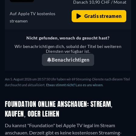
Danach 10,90 CHF / Monat
Russisch, Türkisch
Auf Apple TV kostenlos
Gratis streamen
streamen
Nicht gefunden, wonach du gesucht hast?
Wir benachrichtigen dich, sobald der Titel bei weiteren
Diensten verfügbar ist.
Benachrichtigen
Am 5. August 2026 um 20:57:50 Uhr haben wir 69 Streaming-Dienste nach diesem Titel
durchsucht und aktualisiert.
Etwas stimmt nicht? Lass es uns wissen.
FOUNDATION ONLINE ANSCHAUEN: STREAM,
KAUFEN, ODER LEIHEN
Du kannst "Foundation" bei Apple TV legal im Stream
anschauen.
Derzeit gibt es keine kostenlosen Streaming-