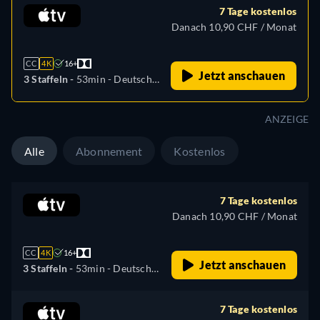
7 Tage kostenlos
Danach 10,90 CHF / Monat
CC
4K
16+
Jetzt anschauen
3 Staffeln -
53min
- Deutsch,
Englisch, Spanisch,
Französisch, Italienisch,
ANZEIGE
Japanisch, Portugiesisch,
Russisch, Türkisch
Alle
Abonnement
Kostenlos
7 Tage kostenlos
Danach 10,90 CHF / Monat
CC
4K
16+
Jetzt anschauen
3 Staffeln -
53min
- Deutsch,
Englisch, Spanisch,
Französisch, Italienisch,
7 Tage kostenlos
Japanisch, Portugiesisch,