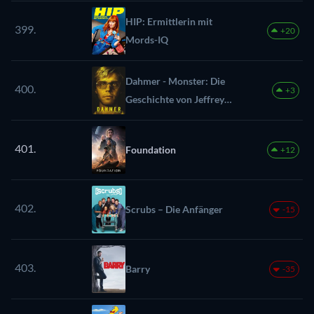
HIP: Ermittlerin mit
399.
+20
Mords-IQ
Dahmer - Monster: Die
400.
+3
Geschichte von Jeffrey
Dahmer
401.
Foundation
+12
402.
Scrubs – Die Anfänger
-15
403.
Barry
-35