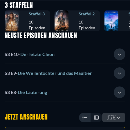
3 STAFFELN
Staffel 3
Staffel 2
10
10
Episoden
Episoden
NEUSTE EPISODEN ANSCHAUEN
S3 E10
-
Der letzte Cleon
S3 E9
-
Die Wellentochter und das Maultier
S3 E8
-
Die Läuterung
JETZT ANSCHAUEN
🇨🇭