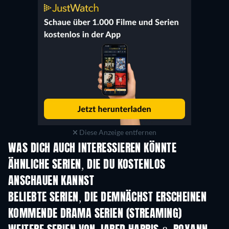
Diese Anzeige entfernen
WAS DICH AUCH INTERESSIEREN KÖNNTE
Serie
Serie
S
ÄHNLICHE SERIEN, DIE DU KOSTENLOS
ANSCHAUEN KANNST
Serie
Serie
S
BELIEBTE SERIEN, DIE DEMNÄCHST ERSCHEINEN
Serie
Serie
S
KOMMENDE DRAMA SERIEN (STREAMING)
Staffel 6
Staffel 2
Staf