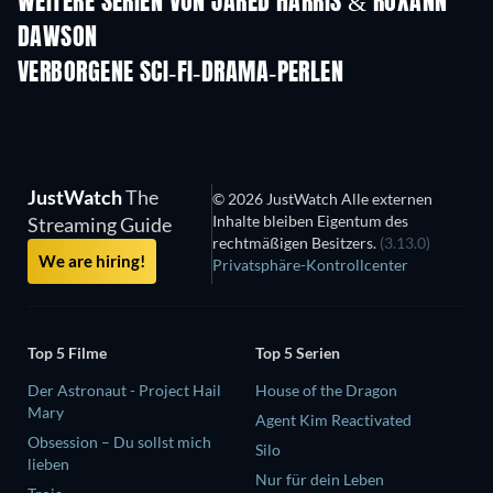
WEITERE SERIEN VON JARED HARRIS & ROXANN
DAWSON
Serie
Serie
S
VERBORGENE SCI-FI-DRAMA-PERLEN
S
JustWatch
The
© 2026 JustWatch Alle externen
Inhalte bleiben Eigentum des
Streaming Guide
rechtmäßigen Besitzers.
(3.13.0)
We are hiring!
Privatsphäre-Kontrollcenter
Top 5 Filme
Top 5 Serien
Der Astronaut - Project Hail
House of the Dragon
Mary
Agent Kim Reactivated
Obsession – Du sollst mich
Silo
lieben
Nur für dein Leben