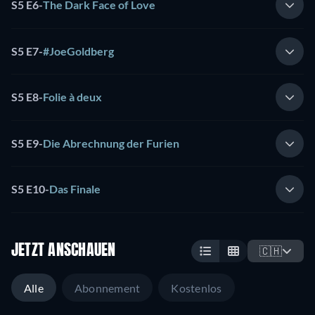
S5 E6
-
The Dark Face of Love
S5 E7
-
#JoeGoldberg
S5 E8
-
Folie à deux
S5 E9
-
Die Abrechnung der Furien
S5 E10
-
Das Finale
JETZT ANSCHAUEN
🇨🇭
Alle
Abonnement
Kostenlos