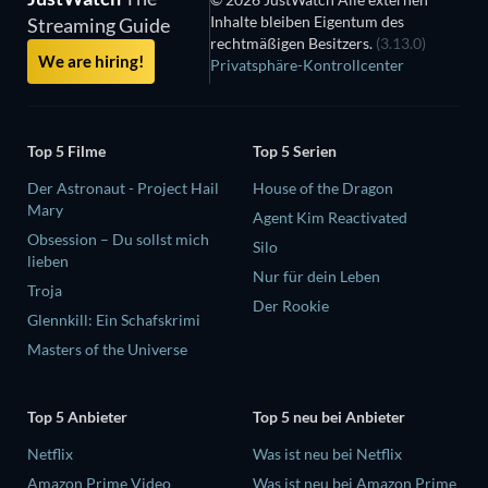
Inhalte bleiben Eigentum des
Streaming Guide
rechtmäßigen Besitzers.
(3.13.0)
We are hiring!
Privatsphäre-Kontrollcenter
Top 5 Filme
Top 5 Serien
Der Astronaut - Project Hail
House of the Dragon
Mary
Agent Kim Reactivated
Obsession – Du sollst mich
Silo
lieben
Nur für dein Leben
Troja
Der Rookie
Glennkill: Ein Schafskrimi
Masters of the Universe
Top 5 Anbieter
Top 5 neu bei Anbieter
Netflix
Was ist neu bei Netflix
Amazon Prime Video
Was ist neu bei Amazon Prime