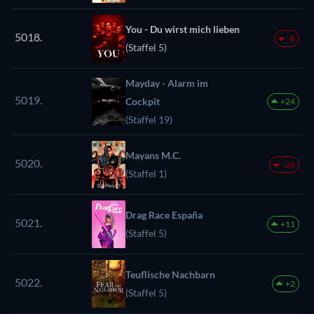
You - Du wirst mich lieben
5018.
-8
(Staffel 5)
Mayday - Alarm im
5019.
Cockpit
+24
(Staffel 19)
Mayans M.C.
5020.
-26
(Staffel 1)
Drag Race España
5021.
+11
(Staffel 5)
Teuflische Nachbarn
5022.
+2
(Staffel 5)