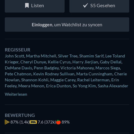
Listen
S5 Gesehen
Einloggen
, um Watchlist zu syncen
REGISSEUR
John Scott
,
Martha Mitchell
,
Silver Tree
,
Shamim Sarif
,
Lee Toland
Krieger
,
Cheryl Dunye
,
Kellie Cyrus
,
Harry Jierjian
,
Gaby Dellal
,
DeMane Davis
,
Penn Badgley
,
Victoria Mahoney
,
Marcos Siega
,
Pete Chatmon
,
Kevin Rodney Sullivan
,
Marta Cunningham
,
Cherie
Nowlan
,
Shannon Kohli
,
Maggie Carey
,
Rachel Leiterman
,
Erin
Feeley
,
Meera Menon
,
Erica Dunton
,
So Yong Kim
,
Sasha Alexander
Weiterlesen
BEWERTUNG
87%
(1.4k)
7.6 (372k)
89%