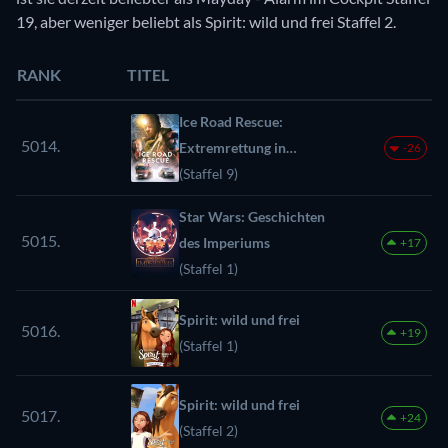
19, aber weniger beliebt als Spirit: wild und frei Staffel 2.
RANK
TITEL
Ice Road Rescue:
5014.
Extremrettung in
-26
Norwegen
(Staffel 9)
Star Wars: Geschichten
5015.
des Imperiums
+17
(Staffel 1)
Spirit: wild und frei
5016.
+19
(Staffel 1)
Spirit: wild und frei
5017.
+24
(Staffel 2)