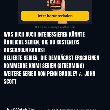
Diese Anzeige entfernen
WAS DICH AUCH INTERESSIEREN KÖNNTE
Serie
Serie
S
ÄHNLICHE SERIEN, DIE DU KOSTENLOS
ANSCHAUEN KANNST
Serie
Serie
S
BELIEBTE SERIEN, DIE DEMNÄCHST ERSCHEINEN
Serie
Serie
S
KOMMENDE KRIMI SERIEN (STREAMING)
Staffel 6
Staffel 2
Staf
WEITERE SERIEN VON PENN BADGLEY & JOHN
SCOTT
Serie
Serie
S
JustWatch
The
© 2026 JustWatch Alle externen