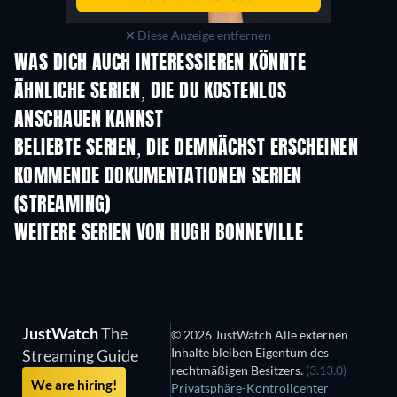
Diese Anzeige entfernen
WAS DICH AUCH INTERESSIEREN KÖNNTE
Serie
Serie
S
ÄHNLICHE SERIEN, DIE DU KOSTENLOS
ANSCHAUEN KANNST
Serie
Serie
S
BELIEBTE SERIEN, DIE DEMNÄCHST ERSCHEINEN
Serie
Serie
S
KOMMENDE DOKUMENTATIONEN SERIEN
(STREAMING)
Staffel 1
Staffel 1
Staf
WEITERE SERIEN VON HUGH BONNEVILLE
Serie
Serie
S
JustWatch
The
© 2026 JustWatch Alle externen
Inhalte bleiben Eigentum des
Streaming Guide
rechtmäßigen Besitzers.
(3.13.0)
We are hiring!
Privatsphäre-Kontrollcenter