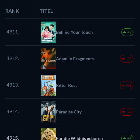
RANK
TITEL
4911.
Behind Your Touch
+9
4912.
Adam in Fragments
-25
4913.
Ritter Rost
-31
4914.
Paradise City
-24
4915.
Für die Wildnis geboren
+7