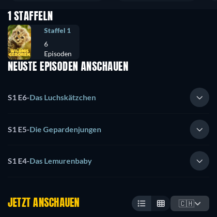
1 STAFFELN
Staffel 1
6
Episoden
NEUSTE EPISODEN ANSCHAUEN
S1 E6
-
Das Luchskätzchen
S1 E5
-
Die Gepardenjungen
S1 E4
-
Das Lemurenbaby
JETZT ANSCHAUEN
🇨🇭