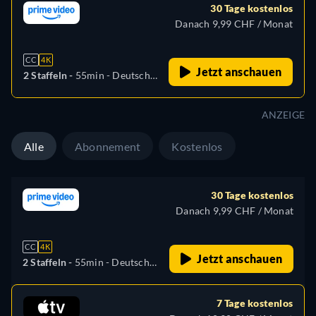
30 Tage kostenlos
Danach 9,99 CHF / Monat
CC
4K
Jetzt anschauen
2 Staffeln -
55min
- Deutsch,
Englisch, Spanisch,
Französisch, Italienisch,
ANZEIGE
Japanisch, Polnisch,
Portugiesisch, Türkisch
Alle
Abonnement
Kostenlos
30 Tage kostenlos
Danach 9,99 CHF / Monat
CC
4K
Jetzt anschauen
2 Staffeln -
55min
- Deutsch,
Englisch, Spanisch,
Französisch, Italienisch,
7 Tage kostenlos
Japanisch, Polnisch,