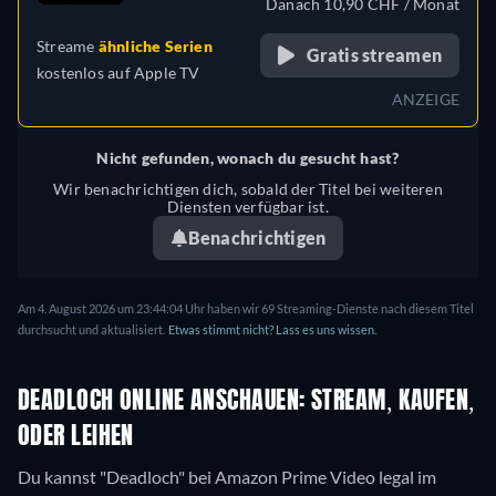
Danach 10,90 CHF / Monat
Portugiesisch, Türkisch
Streame
ähnliche Serien
Gratis streamen
kostenlos auf
Apple TV
ANZEIGE
Nicht gefunden, wonach du gesucht hast?
Wir benachrichtigen dich, sobald der Titel bei weiteren
Diensten verfügbar ist.
Benachrichtigen
Am 4. August 2026 um 23:44:04 Uhr haben wir 69 Streaming-Dienste nach diesem Titel
durchsucht und aktualisiert.
Etwas stimmt nicht? Lass es uns wissen.
DEADLOCH ONLINE ANSCHAUEN: STREAM, KAUFEN,
ODER LEIHEN
Du kannst "Deadloch" bei Amazon Prime Video legal im