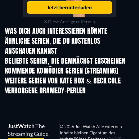
Diese Anzeige entfernen
WAS DICH AUCH INTERESSIEREN KÖNNTE
Serie
Serie
S
ÄHNLICHE SERIEN, DIE DU KOSTENLOS
ANSCHAUEN KANNST
Serie
Serie
S
BELIEBTE SERIEN, DIE DEMNÄCHST ERSCHEINEN
Serie
Serie
S
KOMMENDE KOMÖDIEN SERIEN (STREAMING)
Staffel 6
Staffel 2
Staf
WEITERE SERIEN VON KATE BOX & BECK COLE
Serie
Serie
S
VERBORGENE DRAMEDY-PERLEN
JustWatch
The
© 2026 JustWatch Alle externen
Inhalte bleiben Eigentum des
Streaming Guide
rechtmäßigen Besitzers.
(3.13.0)