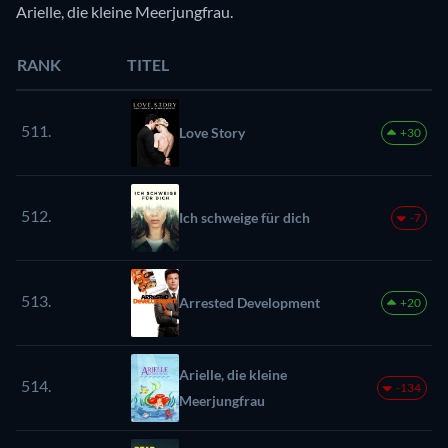
Arielle, die kleine Meerjungfrau.
RANK
TITEL
511.
Love Story
+30
512.
Ich schweige für dich
-7
513.
Arrested Development
+20
Arielle, die kleine
514.
-134
Meerjungfrau