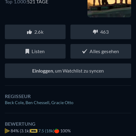
Top 1.000:
521 TAGE
2.6k
463
Listen
Alles gesehen
Einloggen
, um Watchlist zu syncen
REGISSEUR
Beck Cole
,
Ben Chessell
,
Gracie Otto
BEWERTUNG
84%
(3.1k)
7.5 (18k)
100%