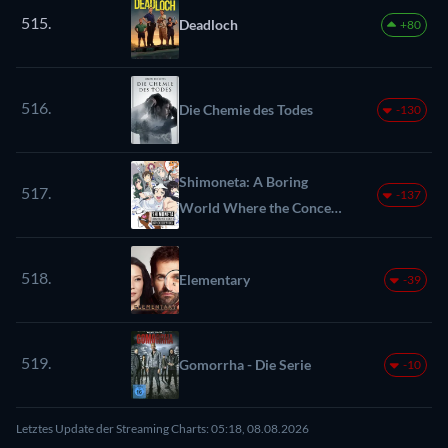
515.
Deadloch
+80
516.
Die Chemie des Todes
-130
Shimoneta: A Boring
517.
-137
World Where the Concept
of 'Dirty Jokes' Doesn't
Exist
518.
Elementary
-39
519.
Gomorrha - Die Serie
-10
Letztes Update der Streaming Charts: 05:18, 08.08.2026