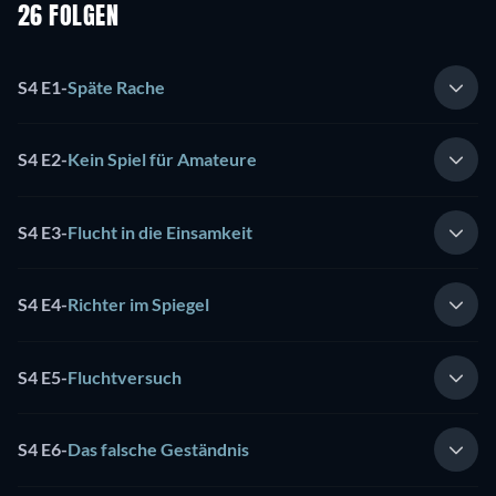
26 FOLGEN
S4 E1
-
Späte Rache
S4 E2
-
Kein Spiel für Amateure
S4 E3
-
Flucht in die Einsamkeit
S4 E4
-
Richter im Spiegel
S4 E5
-
Fluchtversuch
S4 E6
-
Das falsche Geständnis