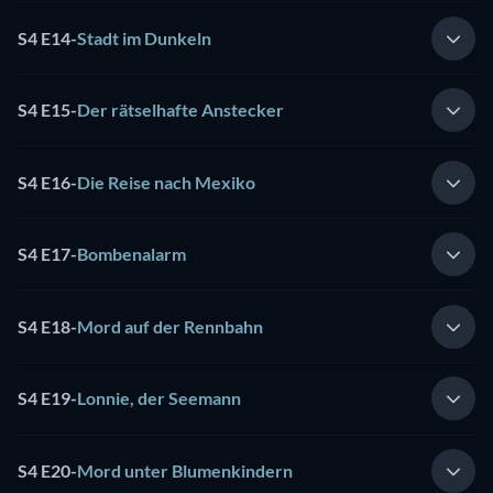
S4 E14
-
Stadt im Dunkeln
S4 E15
-
Der rätselhafte Anstecker
S4 E16
-
Die Reise nach Mexiko
S4 E17
-
Bombenalarm
S4 E18
-
Mord auf der Rennbahn
S4 E19
-
Lonnie, der Seemann
S4 E20
-
Mord unter Blumenkindern