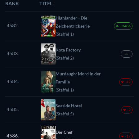
RANK
TITEL
Highlander - Die
4582.
Zeichentrickserie
+3486
(Staffel 1)
Kota Factory
4583.
—
(Staffel 2)
Murdaugh: Mord in der
4584.
Familie
-42
(Staffel 1)
Seaside Hotel
4585.
-2
(Staffel 5)
Der Chef
4586.
-17