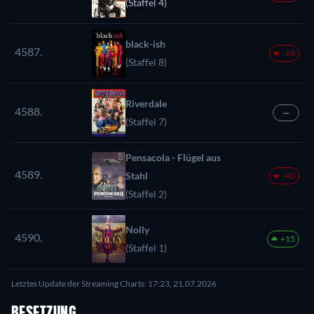
(Staffel 4)
black-ish
4587.
-18
(Staffel 8)
Riverdale
4588.
—
(Staffel 7)
Pensacola - Flügel aus
4589.
Stahl
-40
(Staffel 2)
Nolly
4590.
+15
(Staffel 1)
Letztes Update der Streaming Charts: 17:23, 21.07.2026
BESETZUNG