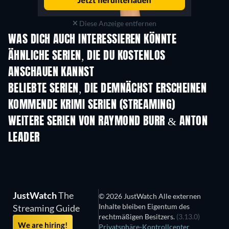
Diese Anzeige entfernen
WAS DICH AUCH INTERESSIEREN KÖNNTE
Serie
Serie
S
ÄHNLICHE SERIEN, DIE DU KOSTENLOS
ANSCHAUEN KANNST
Serie
Serie
BELIEBTE SERIEN, DIE DEMNÄCHST ERSCHEINEN
Serie
Serie
S
KOMMENDE KRIMI SERIEN (STREAMING)
Staffel 6
Staffel 2
Staf
WEITERE SERIEN VON RAYMOND BURR & ANTON
LEADER
Serie
Serie
S
JustWatch
The
© 2026 JustWatch Alle externen
Inhalte bleiben Eigentum des
Streaming Guide
rechtmäßigen Besitzers.
(3.13.0)
We are hiring!
Privatsphäre-Kontrollcenter