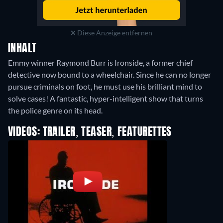
Diese Anzeige entfernen
INHALT
Emmy winner Raymond Burr is Ironside, a former chief
detective now bound to a wheelchair. Since he can no longer
pursue criminals on foot, he must use his brilliant mind to
solve cases! A fantastic, hyper-intelligent show that turns
the police genre on its head.
VIDEOS: TRAILER, TEASER, FEATURETTES