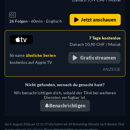
CC
Jetzt anschauen
26 Folgen -
60min
- Englisch
7 Tage kostenlos
Danach 10,90 CHF / Monat
Streame
ähnliche Serien
Gratis streamen
kostenlos auf
Apple TV
ANZEIGE
Nicht gefunden, wonach du gesucht hast?
Wir benachrichtigen dich, sobald der Titel bei weiteren
Diensten verfügbar ist.
Benachrichtigen
Am 4. August 2026 um 12:15:37 Uhr haben wir 69 Streaming-Dienste nach diesem Titel
durchsucht und aktualisiert.
Etwas stimmt nicht? Lass es uns wissen.