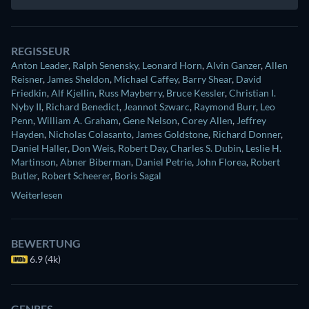
REGISSEUR
Anton Leader
,
Ralph Senensky
,
Leonard Horn
,
Alvin Ganzer
,
Allen
Reisner
,
James Sheldon
,
Michael Caffey
,
Barry Shear
,
David
Friedkin
,
Alf Kjellin
,
Russ Mayberry
,
Bruce Kessler
,
Christian I.
Nyby II
,
Richard Benedict
,
Jeannot Szwarc
,
Raymond Burr
,
Leo
Penn
,
William A. Graham
,
Gene Nelson
,
Corey Allen
,
Jeffrey
Hayden
,
Nicholas Colasanto
,
James Goldstone
,
Richard Donner
,
Daniel Haller
,
Don Weis
,
Robert Day
,
Charles S. Dubin
,
Leslie H.
Martinson
,
Abner Biberman
,
Daniel Petrie
,
John Florea
,
Robert
Butler
,
Robert Scheerer
,
Boris Sagal
Weiterlesen
BEWERTUNG
6.9 (4k)
GENRES