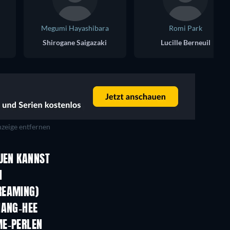
Megumi Hayashibara
Romi Park
Shirogane Saigazaki
Lucille Berneuil
zeige entfernen
Serie
Serie
AUEN KANNST
Serie
Serie
N
Serie
Serie
REAMING)
Staffel 1
Staffel 14
HANG-HEE
ME-PERLEN
Serie
Serie