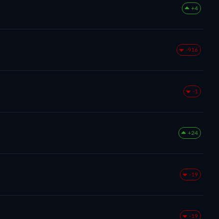
+4
-916
-1
+24
-19
-19