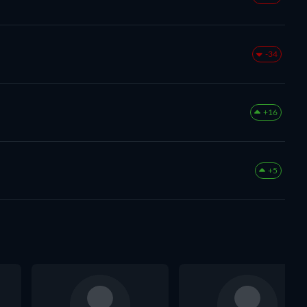
-34
+16
+5