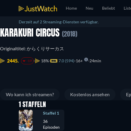
Home
Neu
Beliebt
List
Derzeit auf 2 Streaming-Diensten verfügbar.
KARAKURI CIRCUS
(2018)
Originaltitel: からくりサーカス
2445.
18%
7.0 (594)
16+
24min
-19
Wo kann ich streamen?
Kostenlos ansehen
Ep
1 STAFFELN
Staffel 1
36
Episoden