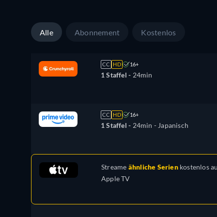
Alle
Abonnement
Kostenlos
CC
HD
16+
1 Staffel -
24min
CC
HD
16+
1 Staffel -
24min
- Japanisch
Streame
ähnliche Serien
kostenlos a
Apple TV