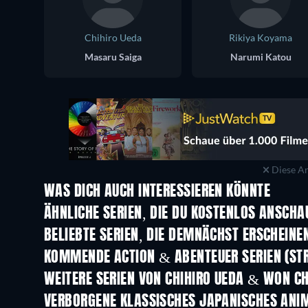
Chihiro Ueda
Rikiya Koyama
Masaru Saiga
Narumi Katou
Diese An
WAS DICH AUCH INTERESSIEREN KÖNNTE
Serie
Serie
ÄHNLICHE SERIEN, DIE DU KOSTENLOS ANSCH
Serie
Serie
BELIEBTE SERIEN, DIE DEMNÄCHST ERSCHEINE
Serie
Serie
KOMMENDE ACTION & ABENTEUER SERIEN (ST
Staffel 2
Staffel 2
WEITERE SERIEN VON CHIHIRO UEDA & WON C
Serie
VERBORGENE KLASSISCHES JAPANISCHES ANI