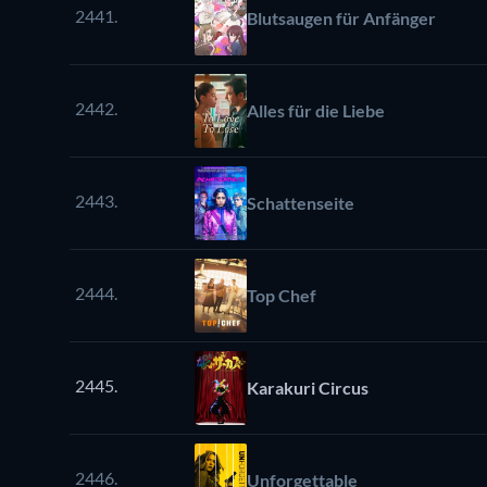
2441.
Blutsaugen für Anfänger
2442.
Alles für die Liebe
2443.
Schattenseite
2444.
Top Chef
2445.
Karakuri Circus
2446.
Unforgettable