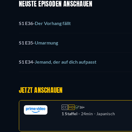
NEUSTE EPISODEN ANSCHAUEN
S1 E36
-
Der Vorhang fällt
S1 E35
-
Umarmung
S1 E34
-
Jemand, der auf dich aufpasst
JETZT ANSCHAUEN
CC
HD
16+
1 Staffel -
24min
- Japanisch