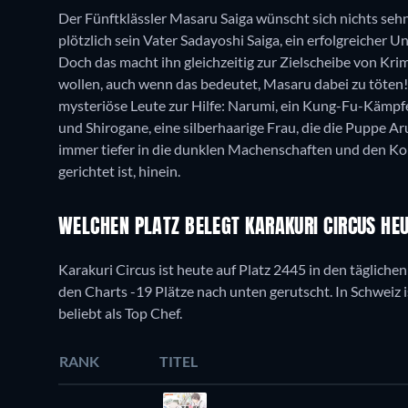
Der Fünftklässler Masaru Saiga wünscht sich nichts sehn
plötzlich sein Vater Sadayoshi Saiga, ein erfolgreicher 
Doch das macht ihn gleichzeitig zur Zielscheibe von Kri
wollen, auch wenn das bedeutet, Masaru dabei zu töten
mysteriöse Leute zur Hilfe: Narumi, ein Kung-Fu-Kämp
und Shirogane, eine silberhaarige Frau, die die Puppe A
immer tiefer in die dunklen Machenschaften und den K
gerichtet ist, hinein.
WELCHEN PLATZ BELEGT KARAKURI CIRCUS HE
Karakuri Circus ist heute auf Platz 2445 in den täglichen
den Charts -19 Plätze nach unten gerutscht. In Schweiz is
beliebt als Top Chef.
RANK
TITEL