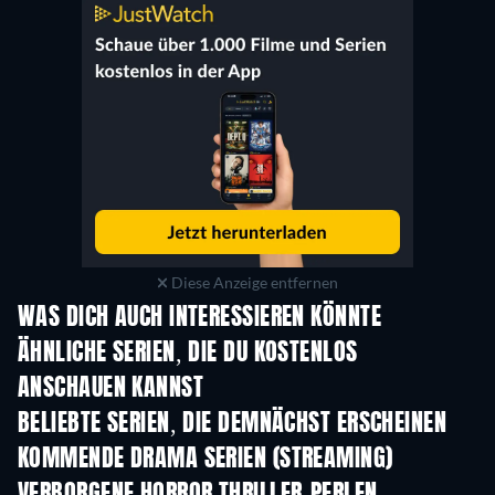
Diese Anzeige entfernen
WAS DICH AUCH INTERESSIEREN KÖNNTE
Serie
Serie
S
ÄHNLICHE SERIEN, DIE DU KOSTENLOS
ANSCHAUEN KANNST
Serie
Serie
S
BELIEBTE SERIEN, DIE DEMNÄCHST ERSCHEINEN
Serie
Serie
S
KOMMENDE DRAMA SERIEN (STREAMING)
Staffel 6
Staffel 2
Staf