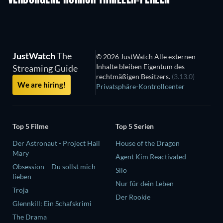
VERBORGENE HORROR THRILLER-PERLEN
JustWatch
The
© 2026 JustWatch Alle externen
Inhalte bleiben Eigentum des
Streaming Guide
rechtmäßigen Besitzers.
(3.13.0)
We are hiring!
Privatsphäre-Kontrollcenter
Top 5 Filme
Top 5 Serien
Der Astronaut - Project Hail
House of the Dragon
Mary
Agent Kim Reactivated
Obsession – Du sollst mich
Silo
lieben
Nur für dein Leben
Troja
Der Rookie
Glennkill: Ein Schafskrimi
The Drama