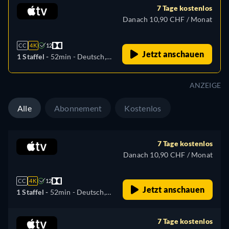
7 Tage kostenlos
Danach 10,90 CHF / Monat
CC
4K
12
Jetzt anschauen
1 Staffel -
52min
- Deutsch,
Englisch, Spanisch,
Französisch, Hebräisch,
ANZEIGE
Italienisch, Japanisch,
Portugiesisch
Alle
Abonnement
Kostenlos
7 Tage kostenlos
Danach 10,90 CHF / Monat
CC
4K
12
Jetzt anschauen
1 Staffel -
52min
- Deutsch,
Englisch, Spanisch,
Französisch, Hebräisch,
7 Tage kostenlos
Italienisch, Japanisch,