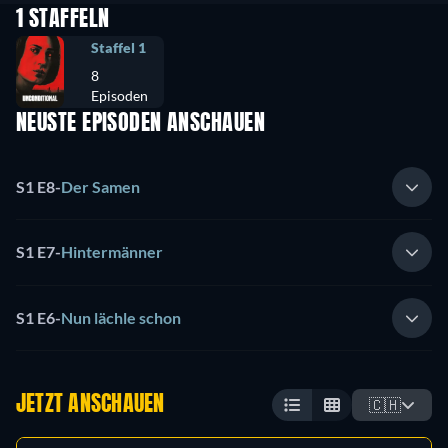
1 STAFFELN
Staffel 1
8
Episoden
NEUSTE EPISODEN ANSCHAUEN
S1 E8
-
Der Samen
S1 E7
-
Hintermänner
S1 E6
-
Nun lächle schon
JETZT ANSCHAUEN
🇨🇭