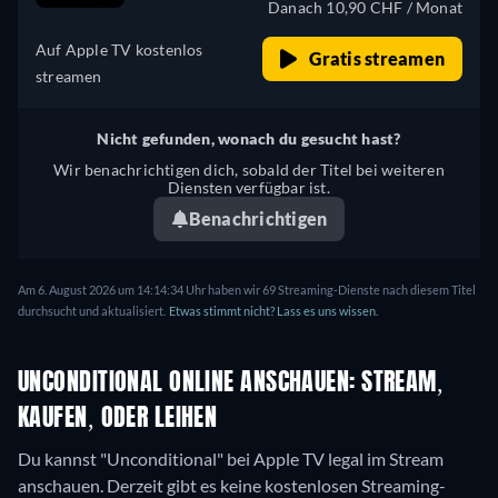
Danach 10,90 CHF / Monat
Portugiesisch
Auf Apple TV kostenlos
Gratis streamen
streamen
Nicht gefunden, wonach du gesucht hast?
Wir benachrichtigen dich, sobald der Titel bei weiteren
Diensten verfügbar ist.
Benachrichtigen
Am 6. August 2026 um 14:14:34 Uhr haben wir 69 Streaming-Dienste nach diesem Titel
durchsucht und aktualisiert.
Etwas stimmt nicht? Lass es uns wissen.
UNCONDITIONAL ONLINE ANSCHAUEN: STREAM,
KAUFEN, ODER LEIHEN
Du kannst "Unconditional" bei Apple TV legal im Stream
anschauen.
Derzeit gibt es keine kostenlosen Streaming-