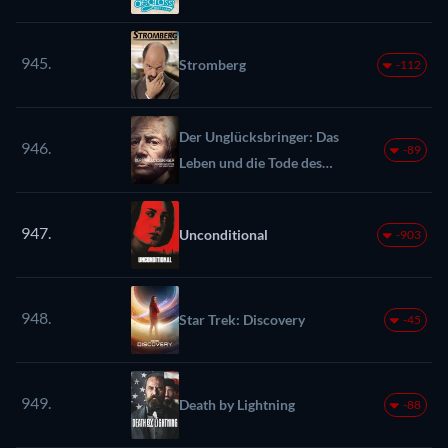
945.
Stromberg
-112
Der Unglücksbringer: Das
946.
-89
Leben und die Tode des
Robert Durst
947.
Unconditional
-903
948.
Star Trek: Discovery
-45
949.
Death by Lightning
-88