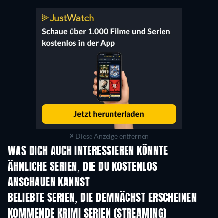
Diese Anzeige entfernen
WAS DICH AUCH INTERESSIEREN KÖNNTE
Serie
Serie
S
ÄHNLICHE SERIEN, DIE DU KOSTENLOS
ANSCHAUEN KANNST
Serie
Serie
S
BELIEBTE SERIEN, DIE DEMNÄCHST ERSCHEINEN
Serie
Serie
S
KOMMENDE KRIMI SERIEN (STREAMING)
Staffel 6
Staffel 2
Staf