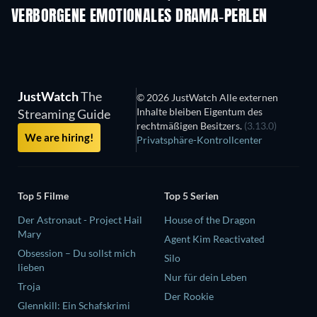
VERBORGENE EMOTIONALES DRAMA-PERLEN
S
JustWatch
The
© 2026 JustWatch Alle externen
Inhalte bleiben Eigentum des
Streaming Guide
rechtmäßigen Besitzers.
(3.13.0)
We are hiring!
Privatsphäre-Kontrollcenter
Top 5 Filme
Top 5 Serien
Der Astronaut - Project Hail
House of the Dragon
Mary
Agent Kim Reactivated
Obsession – Du sollst mich
Silo
lieben
Nur für dein Leben
Troja
Der Rookie
Glennkill: Ein Schafskrimi