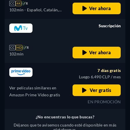
CC
4K
R
Ver ahora
102min
- Español, Catalán,
Alemán, Inglés, Español
(América Latina), Francés,
Suscripción
Húngaro, Italiano, Japonés,
retail price
Polaco, Portugués (Brasil),
Turco
CC
HD
R
Ver ahora
102min
7 días gratis
Luego 6.490 CLP / mes
Ver películas similares en
Ver gratis
Amazon Prime Video gratis
EN PROMOCIÓN
¿No encuentras lo que buscas?
Déjanos que te avisemos cuando esté disponible en más
plataformas.