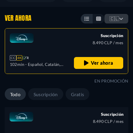
VER AHORA
🇨🇱
Suscripción
8.490 CLP / mes
CC
4K
R
Ver ahora
102min
- Español, Catalán,
Alemán, Inglés, Español
(América Latina), Francés,
EN PROMOCIÓN
Húngaro, Italiano, Japonés,
Polaco, Portugués (Brasil),
Todo
Suscripción
Gratis
Turco
Suscripción
8.490 CLP / mes