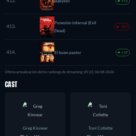
412.
Babylon
+55
Posesión infernal (Evil
413.
-307
Dead)
414.
El buen pastor
+37
Última actualización de los rankings de streaming: 05:22, 06-08-2026
CAST
Greg Kinnear
Toni Collette