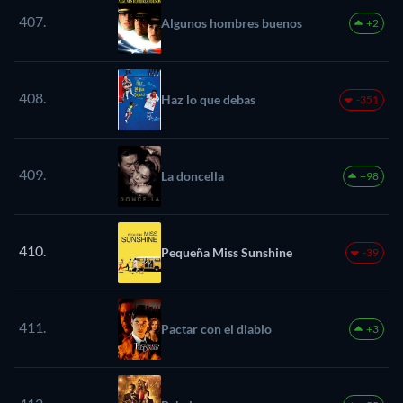
407.
Algunos hombres buenos
+2
408.
Haz lo que debas
-351
409.
La doncella
+98
410.
Pequeña Miss Sunshine
-39
411.
Pactar con el diablo
+3